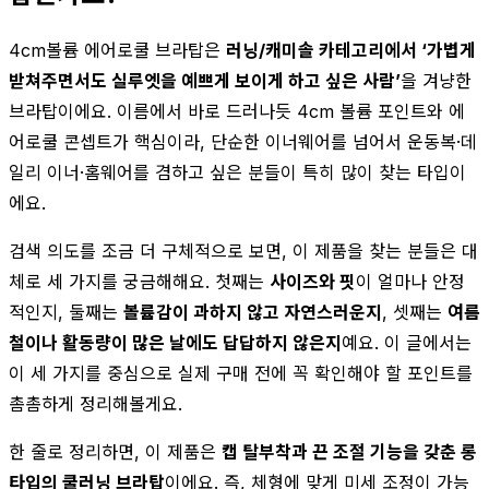
4cm볼륨 에어로쿨 브라탑은
러닝/캐미솔 카테고리에서 ‘가볍게
받쳐주면서도 실루엣을 예쁘게 보이게 하고 싶은 사람’
을 겨냥한
브라탑이에요. 이름에서 바로 드러나듯 4cm 볼륨 포인트와 에
어로쿨 콘셉트가 핵심이라, 단순한 이너웨어를 넘어서 운동복·데
일리 이너·홈웨어를 겸하고 싶은 분들이 특히 많이 찾는 타입이
에요.
검색 의도를 조금 더 구체적으로 보면, 이 제품을 찾는 분들은 대
체로 세 가지를 궁금해해요. 첫째는
사이즈와 핏
이 얼마나 안정
적인지, 둘째는
볼륨감이 과하지 않고 자연스러운지
, 셋째는
여름
철이나 활동량이 많은 날에도 답답하지 않은지
예요. 이 글에서는
이 세 가지를 중심으로 실제 구매 전에 꼭 확인해야 할 포인트를
촘촘하게 정리해볼게요.
한 줄로 정리하면, 이 제품은
캡 탈부착과 끈 조절 기능을 갖춘 롱
타입의 쿨러닝 브라탑
이에요. 즉, 체형에 맞게 미세 조정이 가능