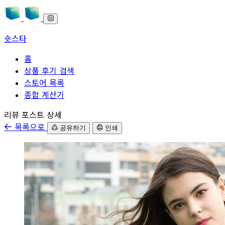
숏스타
홈
상품 후기 검색
스토어 목록
종합 계산기
본문으로 바로가기
리뷰 포스트 상세
목록으로
공유하기
인쇄