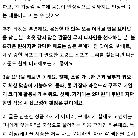
하고, 긴 기장감 덕분에 몸통이 안정적으로 감싸지는 인상을 주
는 제품이라고 볼 수 있어요.
추천 타겟은 분명해요.
운동할 때 단독 또는 이너로 입을 브라탑
을 찾는 분
,
속옷 같지 않은 깔끔한 무지 디자인을 선호하는 분
,
볼
륨감은 원하지만 답답한 패드는 싫은 분
에게 잘 맞아요. 반대로,
매우 강한 서포트가 필요한 고강도 스포츠 브라를 찾는다면 다른
기준도 함께 비교해보는 게 좋아요.
3줄 요약을 해보면 이래요.
첫째, 조절 가능한 끈과 탈부착 캡으
로 체형 맞춤이 가능해요.
둘째, 롱 기장과 라운드넥 구조로 데일
리 코디에 활용하기 쉬워요.
셋째, 가격대는 2만 원대 후반이지만
할인 적용 시 접근성이 괜찮은 편이에요.
이 글은 단순한 상품 소개가 아니라, 구매자가 실제로 고민하는
“나에게 맞는지”를 중심으로 풀어가는 착용 후기형 리뷰예요. 특
히 러닝/캐미솔 제품을 처음 사는 분이라면, 아래 각 섹션을 순서