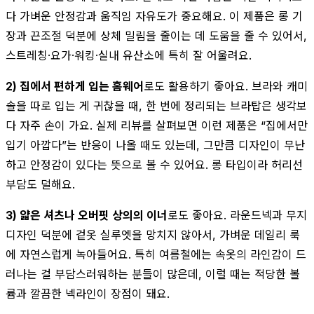
다 가벼운 안정감과 움직임 자유도가 중요해요. 이 제품은 롱 기
장과 끈조절 덕분에 상체 밀림을 줄이는 데 도움을 줄 수 있어서,
스트레칭·요가·워킹·실내 유산소에 특히 잘 어울려요.
2) 집에서 편하게 입는 홈웨어
로도 활용하기 좋아요. 브라와 캐미
솔을 따로 입는 게 귀찮을 때, 한 번에 정리되는 브라탑은 생각보
다 자주 손이 가요. 실제 리뷰를 살펴보면 이런 제품은 “집에서만
입기 아깝다”는 반응이 나올 때도 있는데, 그만큼 디자인이 무난
하고 안정감이 있다는 뜻으로 볼 수 있어요. 롱 타입이라 허리선
부담도 덜해요.
3) 얇은 셔츠나 오버핏 상의의 이너
로도 좋아요. 라운드넥과 무지
디자인 덕분에 겉옷 실루엣을 망치지 않아서, 가벼운 데일리 룩
에 자연스럽게 녹아들어요. 특히 여름철에는 속옷의 라인감이 드
러나는 걸 부담스러워하는 분들이 많은데, 이럴 때는 적당한 볼
륨과 깔끔한 넥라인이 장점이 돼요.