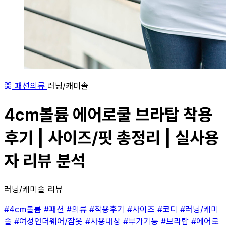
패션의류
러닝/캐미솔
4cm볼륨 에어로쿨 브라탑 착용
후기 | 사이즈/핏 총정리 | 실사용
자 리뷰 분석
러닝/캐미솔 리뷰
#4cm볼륨
#패션
#의류
#착용후기
#사이즈
#코디
#러닝/캐미
솔
#여성언더웨어/잠옷
#사용대상
#부가기능
#브라탑
#에어로