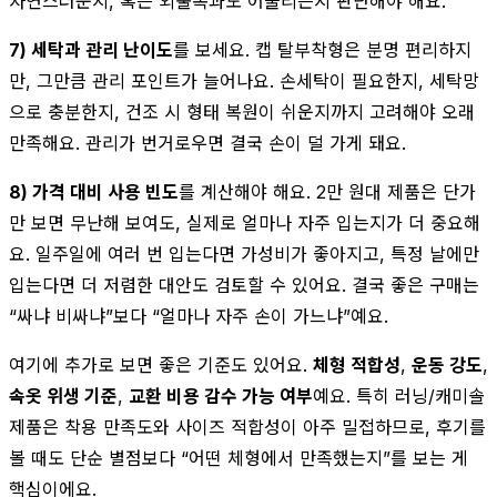
자연스러운지, 혹은 외출복과도 어울리는지 판단해야 해요.
7) 세탁과 관리 난이도
를 보세요. 캡 탈부착형은 분명 편리하지
만, 그만큼 관리 포인트가 늘어나요. 손세탁이 필요한지, 세탁망
으로 충분한지, 건조 시 형태 복원이 쉬운지까지 고려해야 오래
만족해요. 관리가 번거로우면 결국 손이 덜 가게 돼요.
8) 가격 대비 사용 빈도
를 계산해야 해요. 2만 원대 제품은 단가
만 보면 무난해 보여도, 실제로 얼마나 자주 입는지가 더 중요해
요. 일주일에 여러 번 입는다면 가성비가 좋아지고, 특정 날에만
입는다면 더 저렴한 대안도 검토할 수 있어요. 결국 좋은 구매는
“싸냐 비싸냐”보다 “얼마나 자주 손이 가느냐”예요.
여기에 추가로 보면 좋은 기준도 있어요.
체형 적합성
,
운동 강도
,
속옷 위생 기준
,
교환 비용 감수 가능 여부
예요. 특히 러닝/캐미솔
제품은 착용 만족도와 사이즈 적합성이 아주 밀접하므로, 후기를
볼 때도 단순 별점보다 “어떤 체형에서 만족했는지”를 보는 게
핵심이에요.