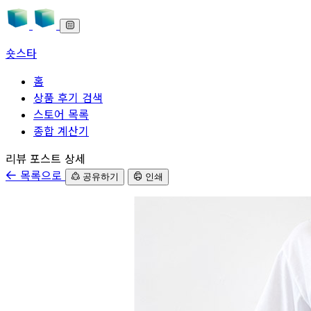
숏스타
홈
상품 후기 검색
스토어 목록
종합 계산기
본문으로 바로가기
리뷰 포스트 상세
목록으로
공유하기
인쇄