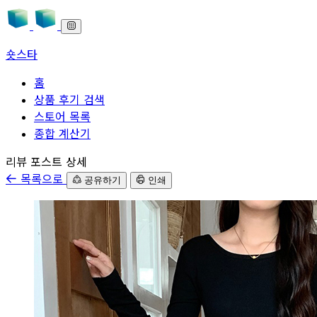
숏스타
홈
상품 후기 검색
스토어 목록
종합 계산기
본문으로 바로가기
리뷰 포스트 상세
목록으로
공유하기
인쇄