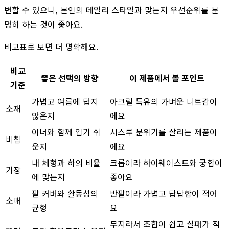
변할 수 있으니, 본인의 데일리 스타일과 맞는지 우선순위를 분
명히 하는 것이 좋아요.
비교표로 보면 더 명확해요.
비교
좋은 선택의 방향
이 제품에서 볼 포인트
기준
가볍고 여름에 덥지
아크릴 특유의 가벼운 니트감이
소재
않은지
에요
이너와 함께 입기 쉬
시스루 분위기를 살리는 제품이
비침
운지
에요
내 체형과 하의 비율
크롭이라 하이웨이스트와 궁합이
기장
에 맞는지
좋아요
팔 커버와 활동성의
반팔이라 가볍고 답답함이 적어
소매
균형
요
무지라서 조합이 쉽고 실패가 적