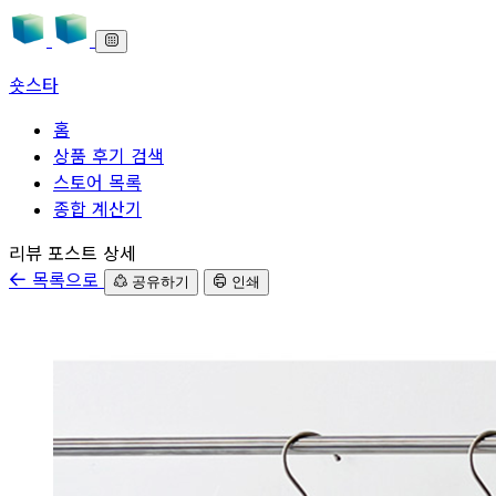
숏스타
홈
상품 후기 검색
스토어 목록
종합 계산기
본문으로 바로가기
리뷰 포스트 상세
목록으로
공유하기
인쇄