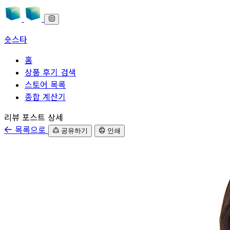
숏스타
홈
상품 후기 검색
스토어 목록
종합 계산기
본문으로 바로가기
리뷰 포스트 상세
목록으로
공유하기
인쇄