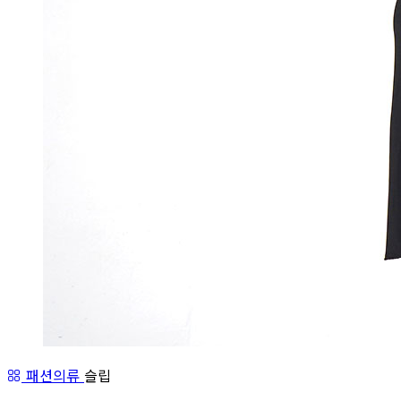
패션의류
슬립