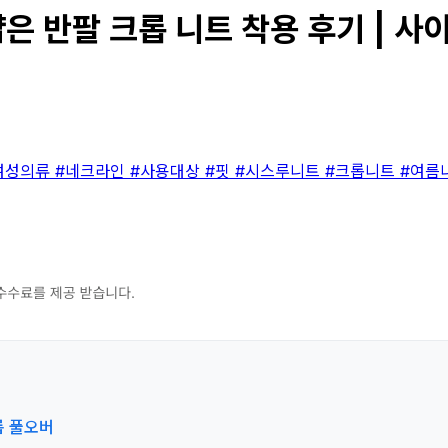
은 반팔 크롭 니트 착용 후기 | 사이
여성의류
#네크라인
#사용대상
#핏
#시스루니트
#크롭니트
#여름
롭 풀오버