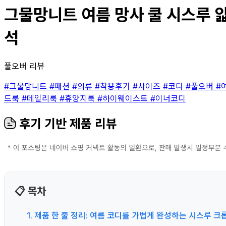
그물망니트 여름 망사 쿨 시스루 얇
석
풀오버 리뷰
#그물망니트
#패션
#의류
#착용후기
#사이즈
#코디
#풀오버
#
드룩
#데일리룩
#휴양지룩
#하이웨이스트
#이너코디
후기 기반 제품 리뷰
📋 목차
1. 제품 한 줄 정리: 여름 코디를 가볍게 완성하는 시스루 크