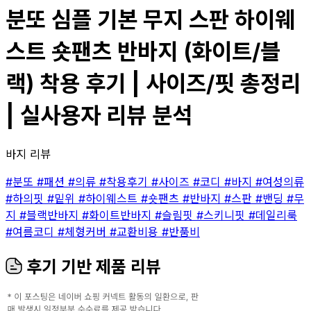
분또 심플 기본 무지 스판 하이웨
스트 숏팬츠 반바지 (화이트/블
랙) 착용 후기 | 사이즈/핏 총정리
| 실사용자 리뷰 분석
바지 리뷰
#분또
#패션
#의류
#착용후기
#사이즈
#코디
#바지
#여성의류
#하의핏
#밑위
#하이웨스트
#숏팬츠
#반바지
#스판
#밴딩
#무
지
#블랙반바지
#화이트반바지
#슬림핏
#스키니핏
#데일리룩
#여름코디
#체형커버
#교환비용
#반품비
후기 기반 제품 리뷰