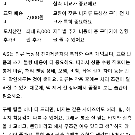
비
실측 비교가 중요해요
교환 배송
교환이 잦은 바지류 특성상 구매 전 체
7,000원
비
크가 특히 중요해요
도서산간
최대 8,000
지역별 추가 비용이 총 구매가에 영향
추가비
원 추가
을 줄 수 있어요
AS는 의류 특성상 전자제품처럼 복잡한 수리 개념보다, 교환·반
품과 초기 불량 대응이 더 중요해요. 따라서 상품 수령 직후에는
봉제 마감, 허리 밴딩 상태, 오염, 비침, 좌우 길이 차이 등을 먼
저 확인해두는 것이 좋아요. 의류는 착용 후에는 처리 조건이 달
라질 수 있기 때문에, 택 제거 전 상태에서 꼼꼼히 보는 습관이
필요해요.
구매 팁을 하나 더 드리면, 바지는 같은 사이즈여도 허리, 힙, 허
벅지 착용감이 다를 수 있어요. 그래서 평소 잘 맞는 바지와 실측
을 비교하고, 밴딩이라고 해서 무조건 여유 있다고 생각하지 않
는 것이 좋아요. 특히 슬림핏과 숏팬츠 조합은 생각보다 체감 차