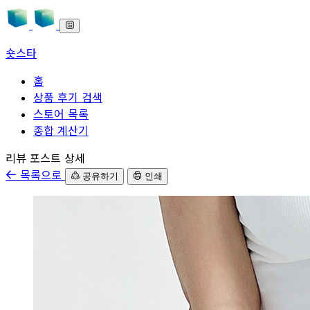
숏스타
홈
상품 후기 검색
스토어 목록
종합 계산기
본문으로 바로가기
리뷰 포스트 상세
목록으로
공유하기
인쇄