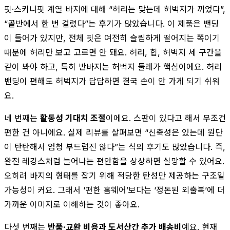
핏·스키니핏 계열 바지에 대해 “허리는 맞는데 허벅지가 끼었다”,
“골반에서 한 번 걸렸다”는 후기가 많았습니다. 이 제품은 밴딩
이 들어가 있지만, 전체 핏은 여전히 슬림하게 떨어지는 쪽이기
때문에 허리만 보고 고르면 안 돼요. 허리, 힙, 허벅지 세 구간을
같이 봐야 하고, 특히 반바지는 허벅지 둘레가 핵심이에요. 허리
밴딩이 편해도 허벅지가 답답하면 결국 손이 안 가게 되기 쉬워
요.
네 번째는
활동성 기대치 조절
이에요. 스판이 있다고 해서 무조건
편한 건 아니에요. 실제 리뷰를 살펴보면 “신축성은 있는데 원단
이 탄탄해서 엄청 부드럽진 않다”는 식의 후기도 많았습니다. 즉,
완전 레깅스처럼 늘어나는 편안함을 상상하면 실망할 수 있어요.
오히려 바지의 형태를 잡기 위해 적당한 탄성만 제공하는 구조일
가능성이 커요. 그래서 ‘편한 홈웨어’보다는 ‘정돈된 외출복’에 더
가까운 이미지로 이해하는 것이 좋아요.
다섯 번째는
반품·교환 비용과 도서산간 추가 배송비
예요. 현재