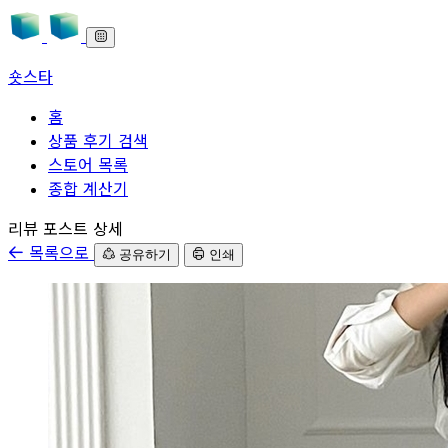
숏스타
홈
상품 후기 검색
스토어 목록
종합 계산기
본문으로 바로가기
리뷰 포스트 상세
목록으로
공유하기
인쇄