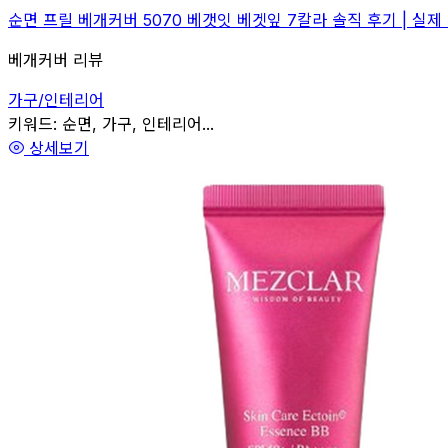
순면 프릴 베개커버 5070 베갯잇 베겟잎 7칼라 솔직 후기 | 실제
베개커버 리뷰
가구/인테리어
관련
키워드:
순면, 가구, 인테리어...
상세보기