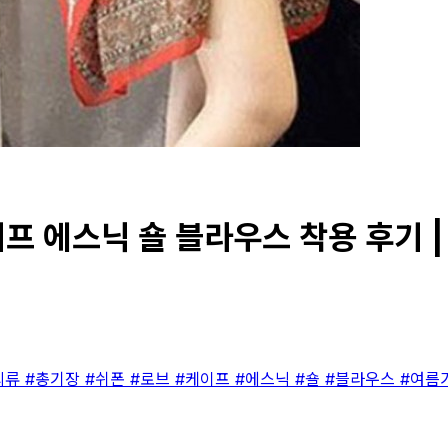
프 에스닉 숄 블라우스 착용 후기 |
의류
#총기장
#쉬폰
#로브
#케이프
#에스닉
#숄
#블라우스
#여름