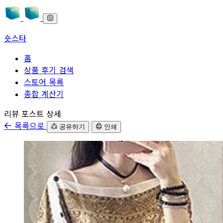
숏스타
홈
상품 후기 검색
스토어 목록
종합 계산기
본문으로 바로가기
리뷰 포스트 상세
목록으로
공유하기
인쇄