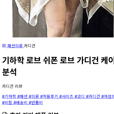
패션의류
카디건
기하학 로브 쉬폰 로브 가디건 케이
분석
카디건 리뷰
#기하학
#패션
#의류
#착용후기
#사이즈
#코디
#카디건
#여성
#비침
#배송비
#반품비