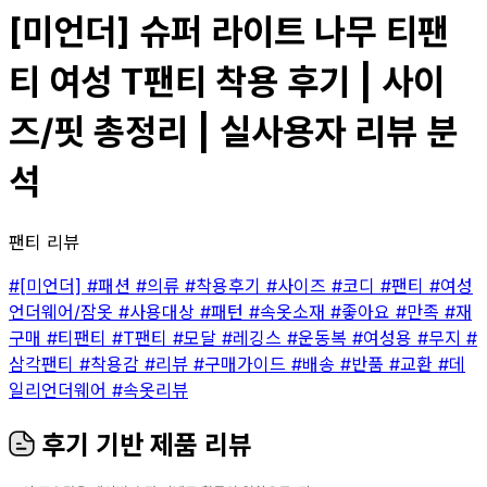
[미언더] 슈퍼 라이트 나무 티팬
티 여성 T팬티 착용 후기 | 사이
즈/핏 총정리 | 실사용자 리뷰 분
석
팬티 리뷰
#[미언더]
#패션
#의류
#착용후기
#사이즈
#코디
#팬티
#여성
언더웨어/잠옷
#사용대상
#패턴
#속옷소재
#좋아요
#만족
#재
구매
#티팬티
#T팬티
#모달
#레깅스
#운동복
#여성용
#무지
#
삼각팬티
#착용감
#리뷰
#구매가이드
#배송
#반품
#교환
#데
일리언더웨어
#속옷리뷰
후기 기반 제품 리뷰