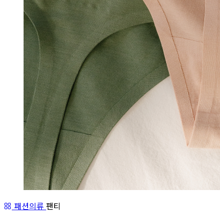
패션의류
팬티