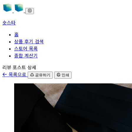
숏스타
홈
상품 후기 검색
스토어 목록
종합 계산기
본문으로 바로가기
리뷰 포스트 상세
목록으로
공유하기
인쇄