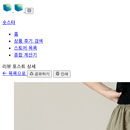
숏스타
홈
상품 후기 검색
스토어 목록
종합 계산기
본문으로 바로가기
리뷰 포스트 상세
목록으로
공유하기
인쇄