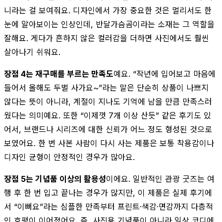
니라는 걸 보여줘요. 디자인에서 가장 중요한 것은 멀리서도 한
눈에 알아보이는 인상인데, 반달가슴곰이라는 소재는 그 역할을
잘해요. 게다가 흔하지 않은 컬러감을 더하면 사진에서도 훨씬
살아나기 쉬워요.
장점 4는 재구매를 부르는 만족도
예요. “작년에 입어보고 마음에
들어서 올해도 두벌 사가요~”라는 말은 단순히 상품이 나쁘지
않다는 뜻이 아니라, 계절이 지나도 기억에 남을 만큼 만족스러
웠다는 의미예요. 또한 “이제껏 7개 이상 산듯” 같은 후기도 있
어서, 브랜드나 시리즈에 대한 신뢰가 어느 정도 형성된 것으로
보였어요. 한 번 사본 사람이 다시 사는 제품은 보통 착용감이나
디자인 균형이 안정적인 경우가 많아요.
장점 5는 기념품 이상의 활용성
이에요. 일반적인 관광 굿즈는 여
행 후 한 번 입고 끝나는 경우가 많지만, 이 제품은 실제 후기에
서 “이뻐요”라는 심플한 만족부터 프린트·색감·면감까지 다층적
인 호평이 이어졌어요. 즉, 사진용 기념품이 아니라 일상 코디에