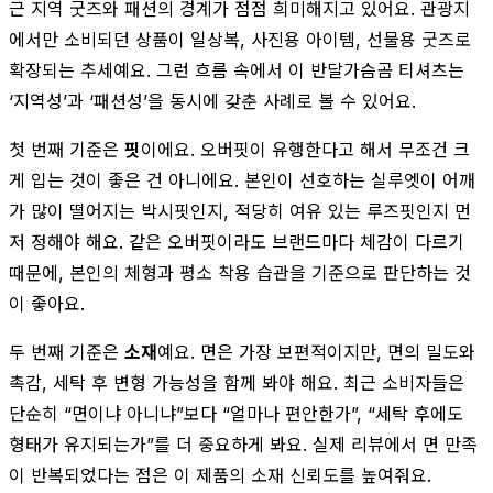
근 지역 굿즈와 패션의 경계가 점점 희미해지고 있어요. 관광지
에서만 소비되던 상품이 일상복, 사진용 아이템, 선물용 굿즈로
확장되는 추세예요. 그런 흐름 속에서 이 반달가슴곰 티셔츠는
‘지역성’과 ‘패션성’을 동시에 갖춘 사례로 볼 수 있어요.
첫 번째 기준은
핏
이에요. 오버핏이 유행한다고 해서 무조건 크
게 입는 것이 좋은 건 아니에요. 본인이 선호하는 실루엣이 어깨
가 많이 떨어지는 박시핏인지, 적당히 여유 있는 루즈핏인지 먼
저 정해야 해요. 같은 오버핏이라도 브랜드마다 체감이 다르기
때문에, 본인의 체형과 평소 착용 습관을 기준으로 판단하는 것
이 좋아요.
두 번째 기준은
소재
예요. 면은 가장 보편적이지만, 면의 밀도와
촉감, 세탁 후 변형 가능성을 함께 봐야 해요. 최근 소비자들은
단순히 “면이냐 아니냐”보다 “얼마나 편안한가”, “세탁 후에도
형태가 유지되는가”를 더 중요하게 봐요. 실제 리뷰에서 면 만족
이 반복되었다는 점은 이 제품의 소재 신뢰도를 높여줘요.