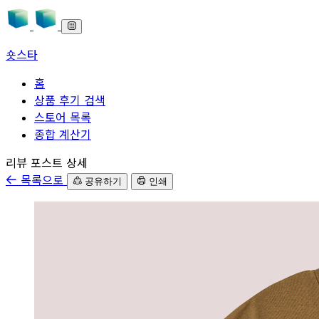
숏스타
홈
상품 후기 검색
스토어 목록
종합 계산기
본문으로 바로가기
리뷰 포스트 상세
목록으로
공유하기
인쇄