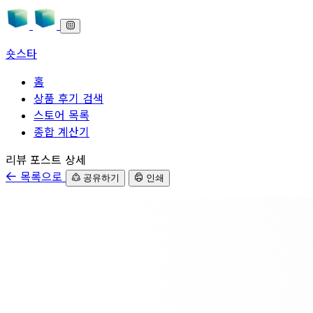
숏스타
홈
상품 후기 검색
스토어 목록
종합 계산기
본문으로 바로가기
리뷰 포스트 상세
목록으로
공유하기
인쇄