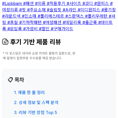
#Lipbbam
#패션
#의류
#착용후기
#사이즈
#코디
#원피스
#
여성의류
#핏
#주요소재
#슬림핏
#A라인
#미디원피스
#롱기장
#라운드넥
#민소매
#폴리에스테르
#스판덱스
#폴리우레탄
#셔
링
#프릴
#기하학패턴
#여성패션
#데일리룩
#출근룩
#데이트
룩
#모임룩
#가성비
#할인
#구매가이드
후기 기반 제품 리뷰
📋 목차
1. 제품 한 줄 정리
2. 상세 정보 및 스펙 분석
3. 리뷰 기반 장점 Top 5