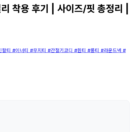
 착용 후기 | 사이즈/핏 총정리 |
긴팔티
#이너티
#무지티
#간절기코디
#흰티
#롱티
#라운드넥
#