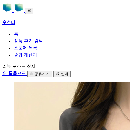
숏스타
홈
상품 후기 검색
스토어 목록
종합 계산기
본문으로 바로가기
리뷰 포스트 상세
목록으로
공유하기
인쇄