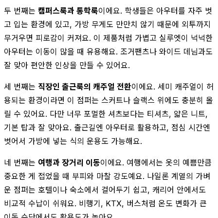
두 번째는
캠퍼스룩과 통학룩
이에요. 학생들은 아우터를 자주 벗
고 입는 환경에 있고, 가방 무게도 만만치 않기 때문에 외투까지
무거우면 피로감이 커져요. 이 제품처럼 가볍고 실루엣이 넉넉한
아우터는 이동이 많을 때 유용해요. 조거팬츠나 와이드 데님과도
잘 맞아 편안한 인상을 만들 수 있어요.
세 번째는
직장인 출근룩의 캐주얼 전환
이에요. 세미 캐주얼이 허
용되는 환경이라면 이 점퍼는 스커트나 슬랙스 위에도 충분히 올
릴 수 있어요. 다만 너무 포멀한 셔츠보다는 티셔츠, 얇은 니트,
기본 탑과 잘 맞아요. 출근길엔 아우터로 활용하고, 점심 시간엔
벗어서 가방에 넣는 식의 운용도 가능해요.
네 번째는
여행과 장거리 이동
이에요. 여행에서는 옷의 예쁨만큼
중요한 게 접었을 때 부피와 마찰 강도예요. 나일론 계열의 가벼
운 점퍼는 호텔이나 숙소에서 걸어두기 쉽고, 캐리어 안에서도
비교적 수납이 쉬워요. 비행기, KTX, 버스처럼 온도 변화가 큰
이동 수단에서도 활용도가 높아요.