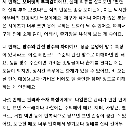
세 번째는
오버핏의 부피감
이에요. 실제 리뷰를 살펴보면 “편한
데 살짝 부해 보였다”는 식의 반응도 종종 보이는데, 이는 박시한
아우터의 전형적인 특성이에요. 체구가 작거나 어깨가 좁은 분들
은 사이즈가 너무 크면 옷에 묻히는 느낌이 날 수 있어요. 따라서
구매 전에 소매 길이, 어깨선, 총기장을 유심히 보는 게 좋아요.
네 번째는
방수와 완전 방수의 차이
예요. 상품 설명에 방수 특징
이 있더라도, 이걸 레인코트 수준의 완전 방수로 이해하면 안 돼
요. 생활 방수 수준이면 가벼운 빗방울이나 습기를 견디는 데는
도움이 되지만, 장시간 폭우에는 한계가 있을 수 있어요. 비 오는
날 단독 대응용보다 ‘가벼운 비에도 덜 불안한 점퍼’ 정도로 이해
하는 게 안전해요.
다섯 번째는
관리와 소재 특성
이에요. 나일론은 관리가 편한 편이
지만 표면 스크래치나 마찰에는 주의해야 해요. 지퍼, 가방끈, 벨
크로, 거친 벽면 등에 반복적으로 닿으면 표면 손상이 생길 수 있
어요. 보관할 때도 너무 압축해서 넣기보다 형태를 살려 걸어두