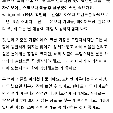
꽤 커요. 특히 크롭 스트링 후드 점퍼처럼 핏이 핵심인 제품은
숫
자로 보이는 스펙
보다
착용 후 실루엣
이 훨씬 중요해요.
web_context에서 확인되는 간절기 아우터 트렌드를 바탕으로
보면, 요즘 소비자는 단순 보온보다 가벼움, 레이어드성, 활용 코
디 폭, 비 오는 날 대응력, 체형 보정까지 함께 봐요.
첫 번째 기준은
기장
이에요. 크롭 기장은 트렌디하지만 모든 체
형에 동일하게 맞지는 않아요. 상체가 짧고 하체 비율을 살리고
싶은 분에게는 장점이 크지만, 허리 노출이 부담스러운 분은 하
의와의 밸런스를 꼭 생각해야 해요. 따라서 바지의 허리선이 어
디에 오는지까지 함께 상상해보는 게 좋아요.
두 번째 기준은
어깨선과 품
이에요. 오버핏 아우터는 편하지만,
너무 넓으면 체구가 작아 보일 수 있어요. 반대로 너무 타이트하
면 간절기 아우터의 장점인 레이어드성이 사라져요. 실제로는
‘넉넉한데 부해 보이지 않는 정도’를 찾는 게 핵심이에요. 리뷰가
있다면 어깨와 소매 길이 평가를 꼭 확인하는 것이 좋아요.