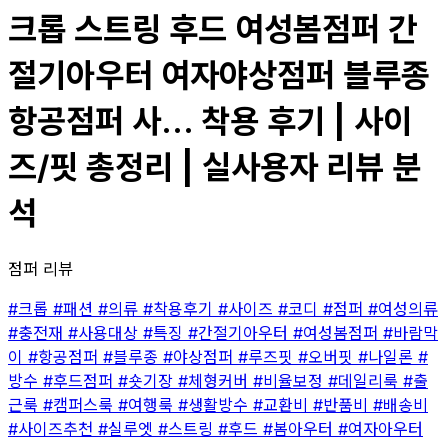
크롭 스트링 후드 여성봄점퍼 간
절기아우터 여자야상점퍼 블루종
항공점퍼 사... 착용 후기 | 사이
즈/핏 총정리 | 실사용자 리뷰 분
석
점퍼 리뷰
#크롭
#패션
#의류
#착용후기
#사이즈
#코디
#점퍼
#여성의류
#충전재
#사용대상
#특징
#간절기아우터
#여성봄점퍼
#바람막
이
#항공점퍼
#블루종
#야상점퍼
#루즈핏
#오버핏
#나일론
#
방수
#후드점퍼
#숏기장
#체형커버
#비율보정
#데일리룩
#출
근룩
#캠퍼스룩
#여행룩
#생활방수
#교환비
#반품비
#배송비
#사이즈추천
#실루엣
#스트링
#후드
#봄아우터
#여자아우터