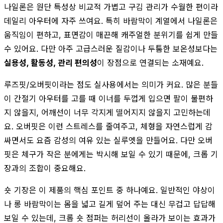
나일론은 원단 특성상 비교적 가볍고 구김 관리가 수월한 편이라
데일리 아우터에 자주 쓰여요. 특히 바람막이 계열에서 나일론은
움직임이 편하고, 표면감이 매끈해 캐주얼한 분위기를 쉽게 만들
수 있어요. 다만 아주 고급스러운 질감이나 두툼한 보온성보다는
실용성, 활동성, 관리 편의성
이 장점으로 연결되는 소재예요.
루즈핏/오버핏이라는 점도 실사용에서는 의미가 커요. 많은 분들
이 간절기 아우터를 고를 때 이너를 두껍게 입으면 팔이 불편하
지 않을지, 어깨선이 너무 각지게 떨어지지 않을지 고민하는데
요. 오버핏은 이런 스트레스를 줄여주고, 체형을 자연스럽게 감
싸면서도 요즘 감성의 여유 있는 실루엣을 만들어요. 다만 오버
핏은 체구가 작은 분에게는 박시해 보일 수 있기 때문에, 크롭 기
장과의 조합이 중요해요.
숏 기장은 이 제품의 핵심 포인트 중 하나예요. 일반적인 야상이
나 롱 바람막이는 몸을 넓고 길게 덮어 주는 대신 무겁고 답답해
보일 수 있는데, 크롭 숏 점퍼는 허리선이 올라가 보이는 효과가