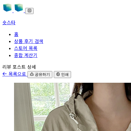
숏스타
홈
상품 후기 검색
스토어 목록
종합 계산기
본문으로 바로가기
리뷰 포스트 상세
목록으로
공유하기
인쇄