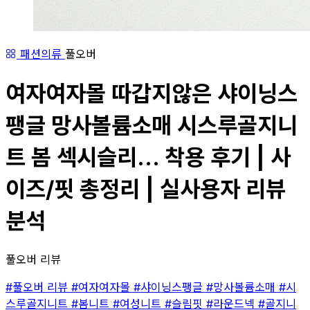
패션의류
풀오버
여자여자몰 따갑지않은 샤이닝스
팽글 망사볼륨소매 시스루골지니
트 봄 섹시슬리... 착용 후기 | 사
이즈/핏 총정리 | 실사용자 리뷰
분석
풀오버 리뷰
#풀오버 리뷰
#여자여자몰
#샤이닝스팽글
#망사볼륨소매
#시
스루골지니트
#봄니트
#여성니트
#슬림핏
#라운드넥
#골지니