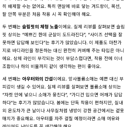
히 배제할 수는 없어요. 특히 맨살에 바로 닿는 겨드랑이, 목선,
팔 안쪽 부분은 처음 착용 시 꼭 확인해야 해요.
두 번째는
슬림핏의 체형 노출
이에요. 실제 리뷰를 살펴보면 슬림
핏 상의는 “예쁘긴 한데 군살이 도드라진다”, “사이즈 선택을 잘
못하면 답답해 보인다”는 후기가 많았습니다. 이 제품도 마찬가
지로 바디라인을 정돈하는 대신 완전히 커버해 주는 타입은 아니
에요. 상체 라인이 부각되는 것이 부담스럽다면, 착용 전에 이너
조합이나 하의 비율까지 같이 생각하는 편이 좋아요.
세 번째는
아우터와의 간섭
이에요. 망사볼륨소매는 예쁜 대신 부
피감이 생길 수 있어요. 실제 리뷰를 살펴보면 볼륨소매 상의는
“자켓 안에 넣으니 소매가 뭉친다”, “가디건 입으면 어깨가 답답
하다”는 후기가 많았습니다. 봄에는 단독 착용이 편하지만, 실내
외 온도차가 큰 날이나 사무실처럼 냉방이 강한 공간에서는 겉옷
매치가 중요해요. 아우터를 자주 걸칠 예정이라면 소매 여유와
레이어드 난이도를 꼭 생각해야 해요.