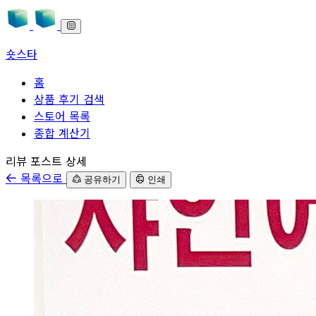
숏스타
홈
상품 후기 검색
스토어 목록
종합 계산기
본문으로 바로가기
리뷰 포스트 상세
목록으로
공유하기
인쇄