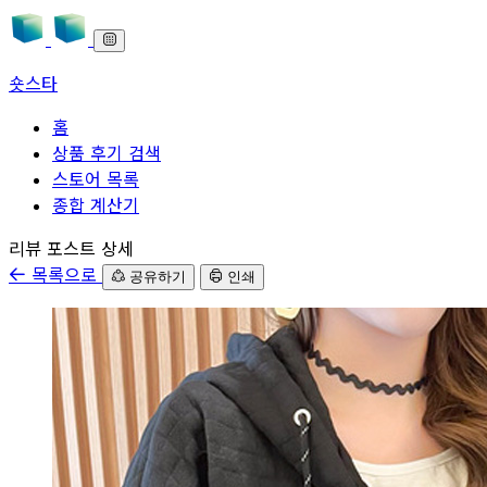
숏스타
홈
상품 후기 검색
스토어 목록
종합 계산기
본문으로 바로가기
리뷰 포스트 상세
목록으로
공유하기
인쇄