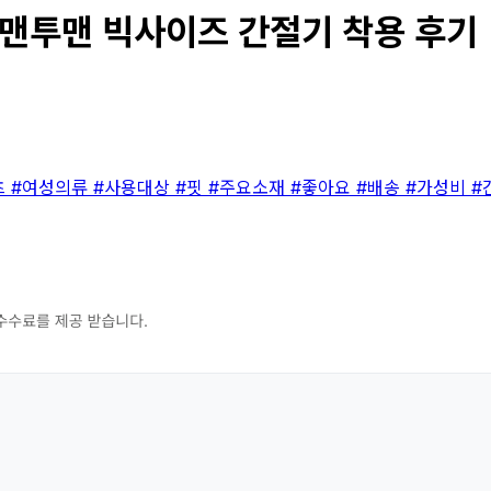
투맨 빅사이즈 간절기 착용 후기 |
츠
#여성의류
#사용대상
#핏
#주요소재
#좋아요
#배송
#가성비
#