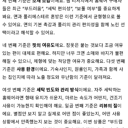
세 번째 기준은
소재 조합
이에요. 웹 리서치에서 홈웨어 구매자
들은 최근 “부드러움”, “세탁 편의성”, “보풀 여부”를 중요하게
봐요. 면과 폴리에스테르 혼방은 이런 기준에서 균형형으로 볼
수 있어요. 면의 기본 촉감과 폴리의 관리 편의성을 함께 노린 선
택이라고 해석할 수 있어요.
네 번째 기준은
핏의 여유도
예요. 잠옷은 붙는 것보다 조금 여유
있는 편이 대체로 편해요. 하지만 너무 크면 소매와 바지가 불편
해질 수 있으니, 체형에 맞는 적당한 여유가 중요해요. 다섯 번째
기준은
사용 환경
이에요. 기숙사인지, 원룸인지, 가족과 함께 사
는 집인지에 따라 노출 정도와 무난함의 기준이 달라져요.
여섯 번째 기준은
세탁 빈도와 관리 방식
이에요. 자주 세탁하는
홈웨어라면 형태 유지가 쉬운지, 마르는 속도가 어떤지, 건조기
사용이 가능한지 확인해야 해요. 일곱 번째 기준은
리뷰의 질
이
에요. 별점만 보지 말고 실제로 어떤 점이 좋았는지, 어떤 사용
상황에서 만족했는지 보는 것이 중요해요. 이번 상품은 “부드럽