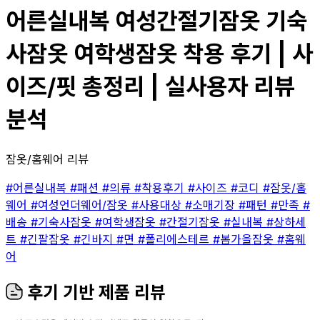
어른실내복 여성간절기잠옷 기숙
사잠옷 여학생잠옷 착용 후기 | 사
이즈/핏 총정리 | 실사용자 리뷰
분석
잠옷/홈웨어 리뷰
#어른실내복
#패션
#의류
#착용후기
#사이즈
#코디
#잠옷/홈
웨어
#여성언더웨어/잠옷
#사용대상
#소매기장
#패턴
#만족
#
배송
#기숙사잠옷
#여학생잠옷
#간절기잠옷
#실내복
#상하세
트
#긴팔잠옷
#긴바지
#면
#폴리에스테르
#봄가을잠옷
#홈웨
어
후기 기반 제품 리뷰