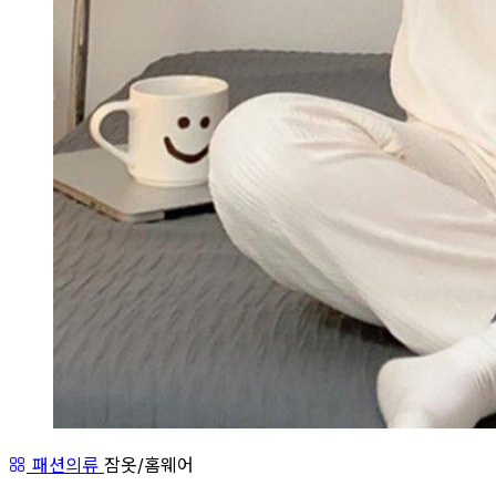
패션의류
잠옷/홈웨어