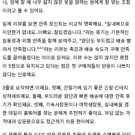
나, 밤에 잘 때 너무 얇지 않은 옷을 원하는 분에게 잘 맞는 조합
이라고 볼 수 있어요.
실제 리뷰를 보면 만족 포인트는 비교적 명확해요. “실내복으로
이만한거 없네요..이뻐요..잘입겠습니다..”라는 후기는 기본적인
실용성과 외형 만족을 함께 보여주고, “원단도 부드럽고 배송 빨
라서 만족합니다.^^”라는 리뷰는 촉감과 배송 속도가 구매 만족
도를 끌어올렸다는 의미로 읽혀요. 리뷰 수는 많지 않지만 평점
이 5점으로 유지되고 있다는 점은 첫 구매자들의 반응이 나쁘지
않다는 신호예요.
3줄로 요약하면 이래요. 첫째, 간절기에 입기 좋은 긴팔·긴바지
상하세트예요. 둘째, 부드러운 원단과 빠른 배송에 대한 만족 후
기가 확인돼요. 셋째, 기숙사잠옷이나 여학생잠옷, 실내복을 겸
한 데일리 홈웨어를 찾는 분에게 추천하기 좋아요. 부담 없는 가
격대라 입문용으로도 접근하기 쉬운 편이에요.
이 제품은 특히 “너무 얇은 잠옷은 추운데 두꺼운 수면복은 답답