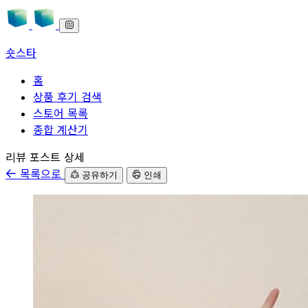
숏스타
홈
상품 후기 검색
스토어 목록
종합 계산기
본문으로 바로가기
리뷰 포스트 상세
목록으로
공유하기
인쇄