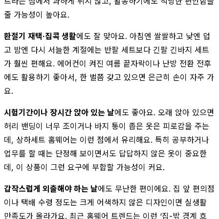
트라는 점에서 과하게 튀지 않고, 활동하기에도 적당한 편안함을
줄 가능성이 높아요.
환절기 재택·집콕 생활
에도 잘 맞아요. 아침엔 쌀쌀하고 낮엔 덥
고 밤엔 다시 서늘한 계절에는 반팔 세트보다 긴팔 긴바지 세트
가 훨씬 편해요. 에어컨이 켜진 여름 끝자락이나 난방 전환 전후
에도 활용하기 좋아서, 한 벌쯤 갖고 있으면 은근히 손이 자주 가
요.
시험기간이나 장시간 앉아 있는 날
에도 좋아요. 오래 앉아 있으면
허리 밴딩이 너무 조이거나 바지 통이 좁은 옷은 피로감을 주는
데, 상하세트 홈웨어는 이런 점에서 유리해요. 특히 공부하거나
업무를 할 때는 단정해 보이면서도 답답하지 않은 옷이 중요한
데, 이 상품이 그런 요구에 부합할 가능성이 커요.
갑작스럽게 외출해야 하는 날
에도 무난한 편이에요. 집 앞 편의점
이나 택배 수령 정도는 크게 어색하지 않은 디자인이면 실생활
만족도가 올라가요. 최근 홈웨어 트렌드는 이런 ‘집-밖 경계 흐