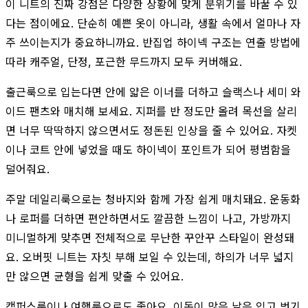
이 니트의 진짜 강점은 다양한 상황에 맞게 분위기를 바꿀 수 있
다는 점이에요. 단순히 예쁜 옷이 아니라, 생활 속에서 얼마나 자
주 쓰이는지가 중요하니까요. 반집업 하이넥 구조는 연출 방법에
따라 캐주얼, 단정, 포근한 무드까지 모두 커버해요.
출근룩으로 입는다면 안에 얇은 이너를 더하고 슬랙스나 세미 와
이드 팬츠와 매치해 보세요. 지퍼를 반 정도만 올려 목선을 살리
면 너무 딱딱하지 않으면서도 정돈된 인상을 줄 수 있어요. 자켓
이나 코트 안에 넣었을 때도 하이넥이 포인트가 되어 평범함을
덜어줘요.
주말 데일리룩으로는 청바지와 함께 가장 쉽게 매치돼요. 운동화
나 로퍼를 더하면 편안하면서도 깔끔한 느낌이 나고, 가방까지
미니멀하게 맞추면 전체적으로 무난한 꾸안꾸 스타일이 완성돼
요. 오버핏 니트는 자칫 부해 보일 수 있는데, 하의가 너무 넓지
만 않으면 균형을 쉽게 맞출 수 있어요.
캠퍼스룩이나 여행룩으로도 좋아요. 이동이 많은 날은 입고 벗기