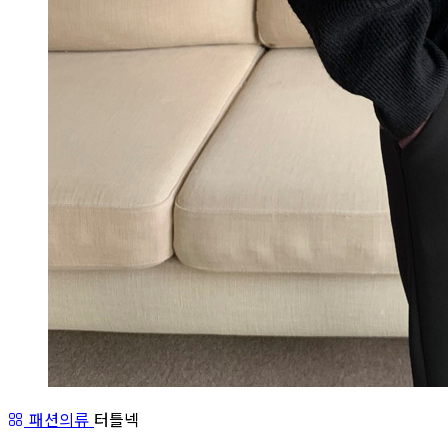
패션의류
터틀넥