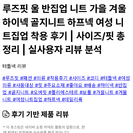
루즈핏 울 반집업 니트 가을 겨울
하이넥 골지니트 하프넥 여성 니
트집업 착용 후기 | 사이즈/핏 총
정리 | 실사용자 리뷰 분석
터틀넥 리뷰
#루즈핏
#패션
#의류
#착용후기
#사이즈
#코디
#터틀넥
#여성
의류
#사용대상
#핏
#주요소재
#좋아요
#배송
#하이넥
#반집
업
#골지니트
#오버핏
#폴리에스테르
#보풀
#가을니트
#겨울
니트
#여성니트집업
#하프넥
#데일리룩
후기 기반 제품 리뷰