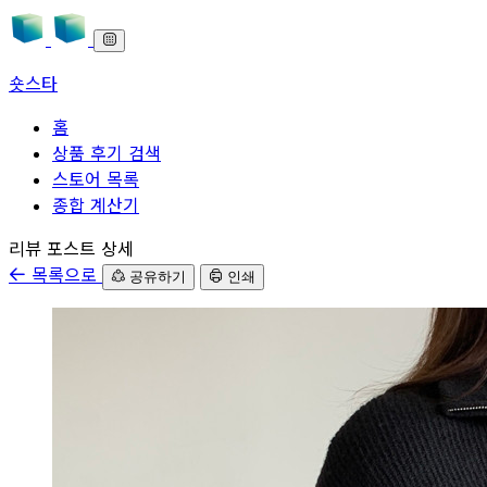
숏스타
홈
상품 후기 검색
스토어 목록
종합 계산기
본문으로 바로가기
리뷰 포스트 상세
목록으로
공유하기
인쇄