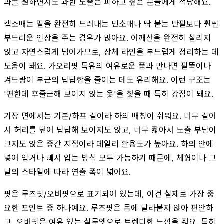
과를 원하면서도 과한 노출은 피하고 싶은 분들에게 적당해요.
캡소매는 팔을 완전히 드러내는 민소매나 딱 붙는 반팔보다 훨씬
부드러운 인상을 주는 경우가 많아요. 어깨선을 완전히 살리지
않고 자연스럽게 넘어가므로, 상체 라인을 부드럽게 정리하는 데
도움이 돼요. 가오리핏 특유의 여유로운 품과 만나면 팔뚝이나
겨드랑이 부근의 답답함을 줄이는 데도 유리해요. 이런 구조는
'편한데 후줄근해 보이지 않는 옷'을 찾을 때 특히 강점이 돼요.
기장 면에서는 기본/하프 길이라 하의 매칭이 쉬워요. 너무 길어
서 허리를 덮어 답답해 보이지도 않고, 너무 짧아서 노출 부담이
크지도 않은 중간 지점이라 데일리 활용도가 높아요. 하의 안에
넣어 입거나 빼서 입는 방식 모두 가능하기 때문에, 체형이나 그
날의 스타일에 따라 연출 폭이 넓어요.
핏은 루즈핏/오버핏으로 표기되어 있는데, 이건 실제로 가장 중
요한 포인트 중 하나예요. 루즈핏은 몸에 달라붙지 않아 편안하
고, 오버핏은 여유 있는 실루엣으로 트렌디한 느낌을 줘요. 특히