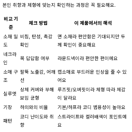
본인 취향과 체형에 맞는지 확인하는 과정은 꼭 필요해요.
비교 기
체크 방법
이 제품에서의 해석
준
소재 밀
비침, 탄성, 촉감
면 소재라 편안함은 기대되지만 두
도
확인
께 확인이 중요해요
네크라
목 답답함 여부
라운드넥이라 편안한 편이에요
인
소매 구
팔뚝 노출감, 어깨
캡소매로 부드러운 인상을 줄 수 있
조
선
어요
상체 커버와 부해
루즈핏/오버핏이라 체형 따라 체감
실루엣
보임 균형
이 달라요
기장
하의와의 비율
기본/하프라 코디 범용성이 높아요
코디 난이도와 취
스트라이프와 컬러배색이 포인트예
패턴
향
요