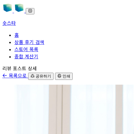
숏스타
홈
상품 후기 검색
스토어 목록
종합 계산기
본문으로 바로가기
리뷰 포스트 상세
목록으로
공유하기
인쇄