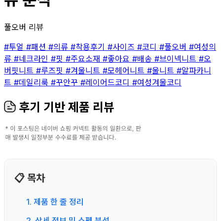
풀오버 리뷰
#투얼
#패션
#의류
#착용후기
#사이즈
#코디
#풀오버
#여성의
류
#네크라인
#핏
#주요소재
#좋아요
#배송
#브이넥니트
#오
버핏니트
#루즈핏
#겨울니트
#모헤어니트
#울니트
#알파카니
트
#데일리룩
#꾸안꾸
#레이어드코디
#여성겨울코디
후기 기반 제품 리뷰
📋 목차
1. 제품 한 줄 정리
2. 상세 정보 및 스펙 분석