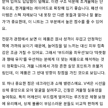
받쳐 입어도 답답함이 덜해요. 이런 구조 덕분에 초겨울에는 단
독으로, 한겨울에는 레이어드로 확장해 입기 좋습니다. 패션 아
이템은 스펙 자체보다 ‘내 옷장 안 다른 옷들과 얼마나 잘 붙는
가’가 중요한데, 이 니트는 그 부분에서 높은 점수를 줄 수 있어
요.
전문가 관점에서 보면 이 제품은 원사 성격이 무겁고 안정적인
쪽에 가까워 보이기 때문에, 늘어짐을 덜 느끼는 대신 피부 접촉
감은 조금 거칠 수 있어요. 그래서 ‘부드러움 최우선’보다 ‘따뜻함
과 형태 유지’를 우선하는 분에게 더 맞는 제품으로 해석하는 것
이 정확합니다. 겨울 니트에서 가장 흔한 실망 포인트가 흐물거
림인데, 이 제품은 그 반대 방향의 장점을 가진 것으로 보입니다.
또 하나 중요한 점은 네크라인과 소매 밸런스예요. V넥은 시선을
상체 중앙으로 모아 얼굴을 살려주고, 긴팔은 겨울철 실용성을
높여줘요. 특히 어깨선이 부드럽게 떨어지는 루즈핏은 체형 보정
에 유리해서, 상체 볼륨이 부담스러운 분들도 비교적 편하게 입