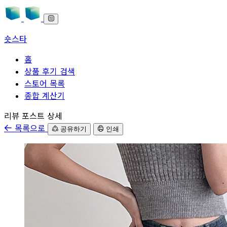
숏스타
홈
상품 후기 검색
스토어 목록
종합 계산기
본문으로 바로가기
리뷰 포스트 상세
목록으로
공유하기
인쇄