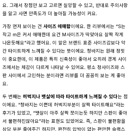
요. 그래서 장점만 보고 고르면 실망할 수 있고, 반대로 주의사항
을 알고 사면 만족도가 더 높아질 가능성이 커요.
가장 먼저 보이는 건
사이즈 애매함
이에요. 한 리뷰에서는 “S는
작고 m은 커서 애매한데 요건 M사이즈가 딱맞아요 살짝 작게
나온듯해요”라고 했어요. 이 말은 브랜드 표준 사이즈감보다 약
간 타이트하게 느껴질 수 있다는 뜻이에요. 청바지는 원래 정핏
이 중요한데, 이 제품은 특히 신축성이 좋아서 오히려 경계 사이
즈에서는 체감이 다르게 나타날 수 있어요. 평소 정사이즈와 스
판 사이에서 고민하는 분이라면 리뷰를 더 꼼꼼히 보는 게 좋아
요.
두 번째는
허벅지나 뱃살에 따라 타이트하게 느껴질 수 있다
는 점
이에요. “청바지는 이쁜데 허벅지부분이 살짝 타이트해요”라는
후기가 있었고, “뱃살이 아주 살짝 쪼이는듯 하지만 스판이 좋아
서 불편하진않아요”라는 표현도 있었어요. 즉, 스판이 불편함을
상당 부분 줄여주긴 하지만, 완전히 압박이 없는 편안한 슬랙스