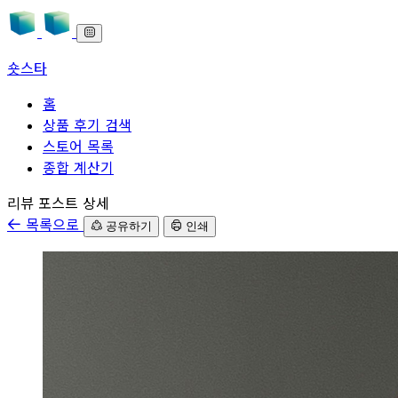
숏스타
홈
상품 후기 검색
스토어 목록
종합 계산기
본문으로 바로가기
리뷰 포스트 상세
목록으로
공유하기
인쇄