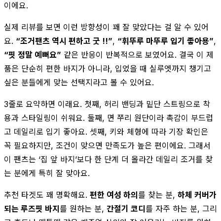
이에요.
실제 리뷰를 보면 이런 방향성이 꽤 잘 맞았다는 걸 알 수 있어
요.
“조거팬츠 역시 편하고 굿 !!”
,
“휘뚜루 마뚜루 입기 좋아용”
,
“핏 정말 예뻐요”
같은 반응이 반복적으로 보였어요. 결국 이 제
품은 단순히 편한 바지가 아니라, 입었을 때 실루엣까지 챙기고
싶은 분들에게 맞는 선택지라고 볼 수 있어요.
3줄로 요약하면 이래요. 첫째, 허리 밴딩과 밑단 스트링으로 착
용과 스타일링이 쉬워요. 둘째, 면 쭈리 원단이라 촉감이 부드럽
고 데일리로 입기 좋아요. 셋째, 키와 체형에 따라 기장 확인은
꼭 필요하지만, 조건이 맞으면 만족도가 높은 편이에요. 그래서
이 팬츠는 ‘집 앞 바지’보다 한 단계 더 올라간 데일리 조거를 찾
는 분에게 특히 잘 맞아요.
추천 타겟도 꽤 명확해요.
편한 여성 하의
를 찾는 분,
하체 커버가
되는 루즈핏 바지
를 원하는 분,
간절기 코디
를 자주 하는 분, 그리