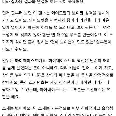
니라 실사용 결과와 연결해 보는 것이 중요해요.
먼저 핏부터 보면 이 팬츠는
와이드핏
과
보이핏
성격을 동시에
가지고 있어요. 와이드핏은 허벅지와 종아리 라인을 따라 여유
있게 떨어지기 때문에 하체를 덜 드러내고, 보이핏은 너무 여성
스럽게 딱 맞추지 않아 힘을 뺀 캐주얼 무드를 만들어줘요. 이 두
가지가 섞이면 흔히 말하는 ‘편해 보이는데 멋도 있는’ 실루엣이
나오기 쉬워요.
밑위는
하이웨이스트
예요. 하이웨이스트의 핵심은 단순히 허리
를 높게 올렸다는 뜻이 아니에요. 다리 비율이 길어 보이게 하고,
상의를 넣어 입거나 짧은 상의와 매치했을 때 중심을 안정적으로
잡아줘요. 특히 조거팬츠는 자칫 허리선이 애매하면 다리가 더
짧아 보일 수 있는데, 하이웨이스트는 그 부분을 보완해주는 역
할을 해요.
소재는
면
이에요. 면 소재는 기본적으로 피부 친화적이고 흡습성
이 좋아서 데일리 웨어에 강해요. 장시간 앉아 있거나 이동이 많