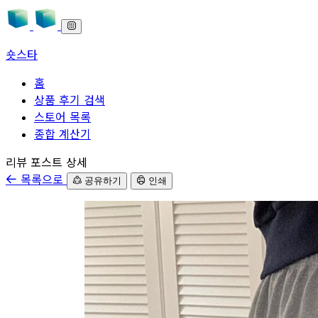
숏스타
홈
상품 후기 검색
스토어 목록
종합 계산기
본문으로 바로가기
리뷰 포스트 상세
목록으로
공유하기
인쇄