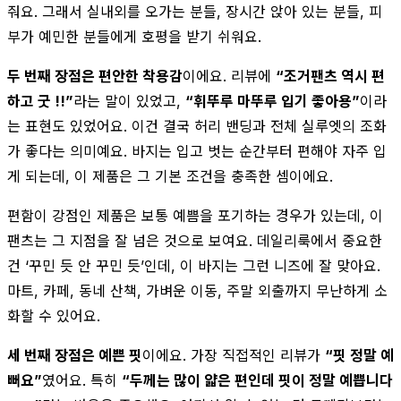
줘요. 그래서 실내외를 오가는 분들, 장시간 앉아 있는 분들, 피
부가 예민한 분들에게 호평을 받기 쉬워요.
두 번째 장점은 편안한 착용감
이에요. 리뷰에
“조거팬츠 역시 편
하고 굿 !!”
라는 말이 있었고,
“휘뚜루 마뚜루 입기 좋아용”
이라
는 표현도 있었어요. 이건 결국 허리 밴딩과 전체 실루엣의 조화
가 좋다는 의미예요. 바지는 입고 벗는 순간부터 편해야 자주 입
게 되는데, 이 제품은 그 기본 조건을 충족한 셈이에요.
편함이 강점인 제품은 보통 예쁨을 포기하는 경우가 있는데, 이
팬츠는 그 지점을 잘 넘은 것으로 보여요. 데일리룩에서 중요한
건 ‘꾸민 듯 안 꾸민 듯’인데, 이 바지는 그런 니즈에 잘 맞아요.
마트, 카페, 동네 산책, 가벼운 이동, 주말 외출까지 무난하게 소
화할 수 있어요.
세 번째 장점은 예쁜 핏
이에요. 가장 직접적인 리뷰가
“핏 정말 예
뻐요”
였어요. 특히
“두께는 많이 얇은 편인데 핏이 정말 예쁩니다