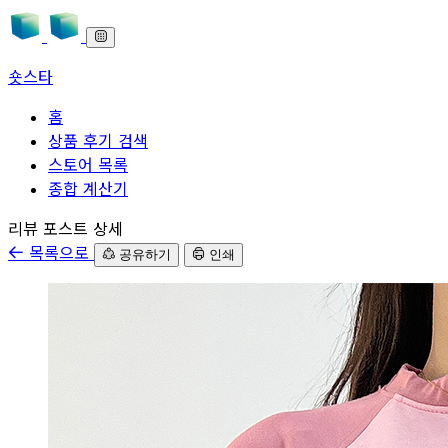
숏스타
홈
상품 후기 검색
스토어 목록
종합 계산기
본문으로 바로가기
리뷰 포스트 상세
목록으로
공유하기
인쇄