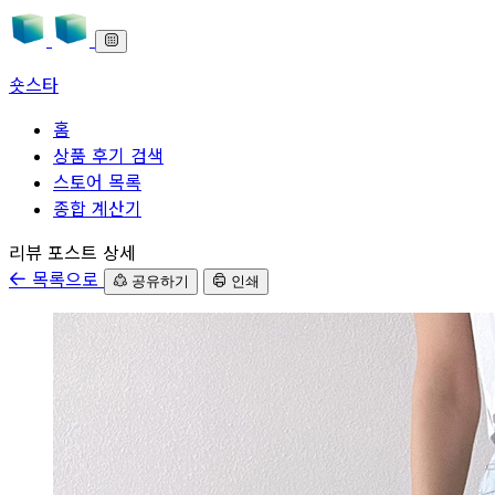
숏스타
홈
상품 후기 검색
스토어 목록
종합 계산기
본문으로 바로가기
리뷰 포스트 상세
목록으로
공유하기
인쇄