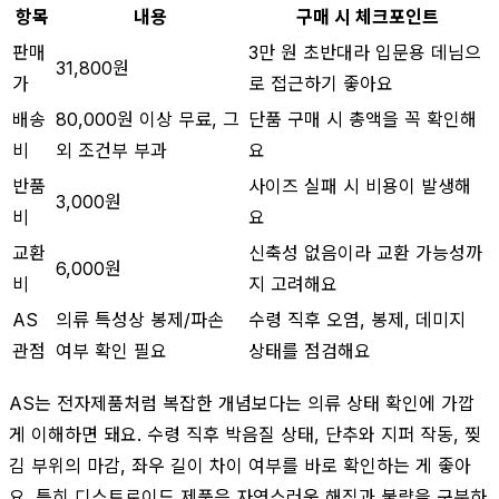
항목
내용
구매 시 체크포인트
판매
3만 원 초반대라 입문용 데님으
31,800원
가
로 접근하기 좋아요
배송
80,000원 이상 무료, 그
단품 구매 시 총액을 꼭 확인해
비
외 조건부 부과
요
반품
사이즈 실패 시 비용이 발생해
3,000원
비
요
교환
신축성 없음이라 교환 가능성까
6,000원
비
지 고려해요
AS
의류 특성상 봉제/파손
수령 직후 오염, 봉제, 데미지
관점
여부 확인 필요
상태를 점검해요
AS는 전자제품처럼 복잡한 개념보다는 의류 상태 확인에 가깝
게 이해하면 돼요. 수령 직후 박음질 상태, 단추와 지퍼 작동, 찢
김 부위의 마감, 좌우 길이 차이 여부를 바로 확인하는 게 좋아
요. 특히 디스트로이드 제품은 자연스러운 해짐과 불량을 구분하