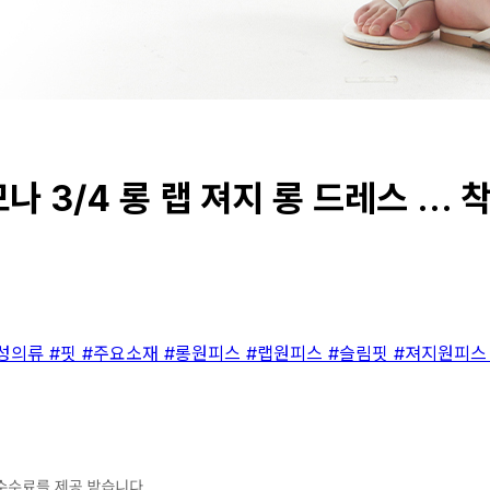
 3/4 롱 랩 져지 롱 드레스 ... 
성의류
#핏
#주요소재
#롱원피스
#랩원피스
#슬림핏
#져지원피