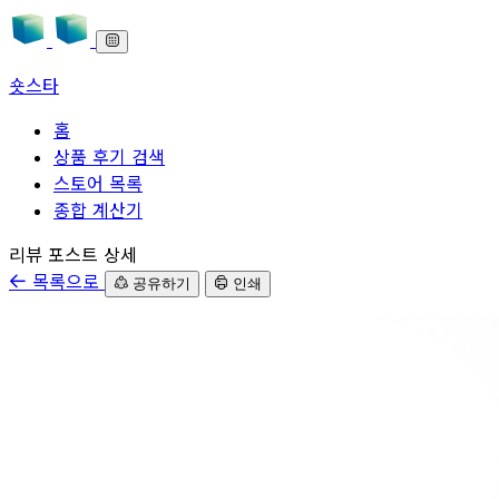
숏스타
홈
상품 후기 검색
스토어 목록
종합 계산기
본문으로 바로가기
리뷰 포스트 상세
목록으로
공유하기
인쇄