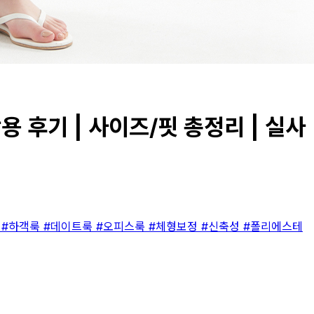
착용 후기 | 사이즈/핏 총정리 | 실사
스
#하객룩
#데이트룩
#오피스룩
#체형보정
#신축성
#폴리에스테