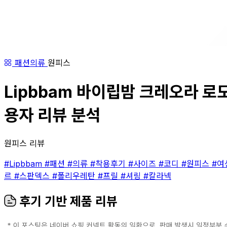
패션의류
원피스
Lipbbam 바이립밤 크레오라 로모나
용자 리뷰 분석
원피스 리뷰
#Lipbbam
#패션
#의류
#착용후기
#사이즈
#코디
#원피스
#여
르
#스판덱스
#폴리우레탄
#프릴
#셔링
#칼라넥
후기 기반 제품 리뷰