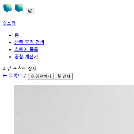
숏스타
홈
상품 후기 검색
스토어 목록
종합 계산기
본문으로 바로가기
리뷰 포스트 상세
목록으로
공유하기
인쇄