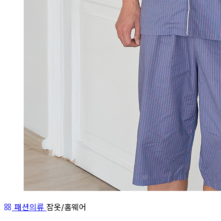
패션의류
잠옷/홈웨어