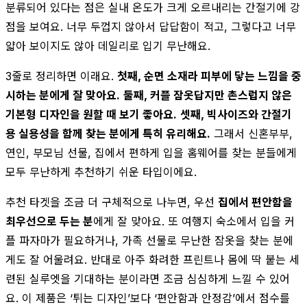
분류되어 있다는 점은 실내 온도가 크게 오르내리는 간절기에 강
점을 보여요. 너무 두껍지 않아서 답답함이 적고, 그렇다고 너무
얇아 보이지도 않아 데일리로 입기 무난해요.
3줄로 정리하면 이래요.
첫째, 순면 소재라 피부에 닿는 느낌을 중
시하는 분에게 잘 맞아요.
둘째, 커플 잠옷답지만 촌스럽지 않은
기본형 디자인을 원할 때 보기 좋아요.
셋째, 빅사이즈와 간절기
용 실용성을 함께 찾는 분에게 특히 유리해요.
그래서 신혼부부,
연인, 부모님 선물, 집에서 편하게 입을 홈웨어를 찾는 분들에게
모두 무난하게 추천하기 쉬운 타입이에요.
추천 타겟을 조금 더 구체적으로 나누면, 우선
집에서 편안함을
최우선으로 두는 분
에게 잘 맞아요. 또 여행지 숙소에서 입을 커
플 파자마가 필요하거나, 가족 선물로 무난한 잠옷을 찾는 분에
게도 잘 어울려요. 반대로 아주 화려한 프린트나 몸에 딱 붙는 세
련된 실루엣을 기대하는 분이라면 조금 심심하게 느낄 수 있어
요. 이 제품은 ‘튀는 디자인’보다 ‘편안함과 안정감’에서 점수를