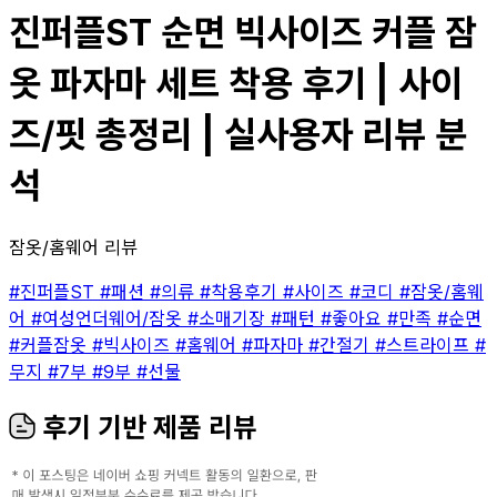
진퍼플ST 순면 빅사이즈 커플 잠
옷 파자마 세트 착용 후기 | 사이
즈/핏 총정리 | 실사용자 리뷰 분
석
잠옷/홈웨어 리뷰
#진퍼플ST
#패션
#의류
#착용후기
#사이즈
#코디
#잠옷/홈웨
어
#여성언더웨어/잠옷
#소매기장
#패턴
#좋아요
#만족
#순면
#커플잠옷
#빅사이즈
#홈웨어
#파자마
#간절기
#스트라이프
#
무지
#7부
#9부
#선물
후기 기반 제품 리뷰