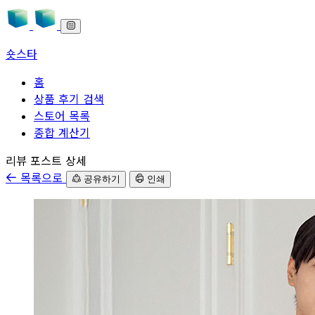
숏스타
홈
상품 후기 검색
스토어 목록
종합 계산기
본문으로 바로가기
리뷰 포스트 상세
목록으로
공유하기
인쇄