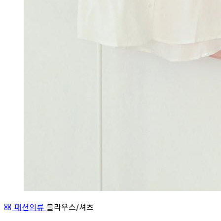
패션의류
블라우스/셔츠