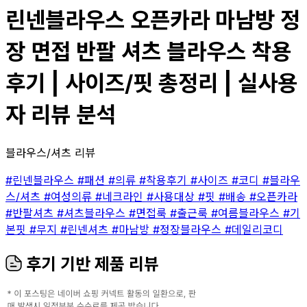
린넨블라우스 오픈카라 마남방 정
장 면접 반팔 셔츠 블라우스 착용
후기 | 사이즈/핏 총정리 | 실사용
자 리뷰 분석
블라우스/셔츠 리뷰
#린넨블라우스
#패션
#의류
#착용후기
#사이즈
#코디
#블라우
스/셔츠
#여성의류
#네크라인
#사용대상
#핏
#배송
#오픈카라
#반팔셔츠
#셔츠블라우스
#면접룩
#출근룩
#여름블라우스
#기
본핏
#무지
#린넨셔츠
#마남방
#정장블라우스
#데일리코디
후기 기반 제품 리뷰