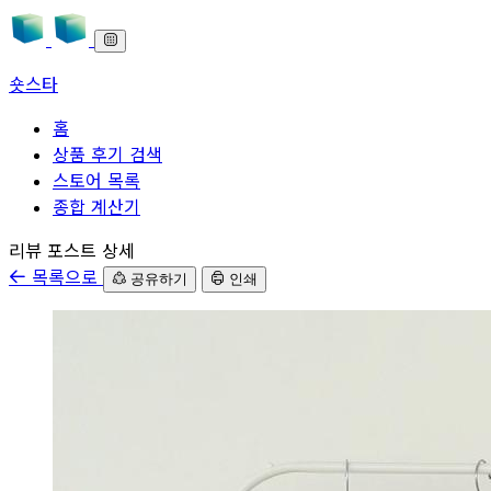
숏스타
홈
상품 후기 검색
스토어 목록
종합 계산기
본문으로 바로가기
리뷰 포스트 상세
목록으로
공유하기
인쇄