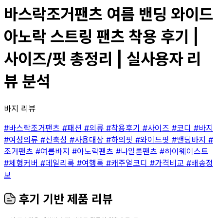
바스락조거팬츠 여름 밴딩 와이드
아노락 스트링 팬츠 착용 후기 |
사이즈/핏 총정리 | 실사용자 리
뷰 분석
바지 리뷰
#바스락조거팬츠
#패션
#의류
#착용후기
#사이즈
#코디
#바지
#여성의류
#신축성
#사용대상
#하의핏
#와이드핏
#밴딩바지
#
조거팬츠
#여름바지
#아노락팬츠
#나일론팬츠
#하이웨이스트
#체형커버
#데일리룩
#여행룩
#캐주얼코디
#가격비교
#배송정
보
후기 기반 제품 리뷰