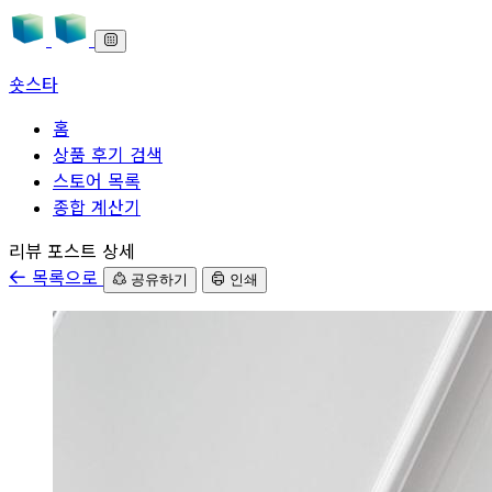
숏스타
홈
상품 후기 검색
스토어 목록
종합 계산기
본문으로 바로가기
리뷰 포스트 상세
목록으로
공유하기
인쇄