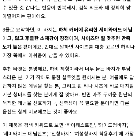
수 있을 것 같다’는 반응이 반복돼서, 검색 의도와 꽤 정확히 맞
아떨어지는 편이에요.
3줄로 요약하면, 이 바지는
하체 커버에 유리한 세미와이드 데님
이고,
얇고 후들한 소재감이 장점
이며,
사이즈만 잘 맞추면 만족
도가 높은 편
이에요. 반대로 말하면 사이즈를 대충 고르면 허리나
기장 쪽에서 아쉬움이 남을 수 있어요.
추천 타겟은 분명해요. 하비 체형이라서 너무 붙는 바지가 부담
스러운 분, 키가 작아도 롱한 실루엣을 원하시는 분, 여름에도 답
답하지 않은 데님을 찾는 분, 그리고 흰 티나 셔츠에 바로 매치할
기본 청바지를 찾는 분에게 잘 맞아요. 반면 아주 두꺼운 원단의
묵직한 데님을 선호하거나, 신축성이 꼭 필요한 분이라면 다른
옵션도 함께 비교해보는 것이 좋아요.
이 제품은 검색 키워드로 보면 ‘하이웨스트진’, ‘와이드청바지’,
‘세미와이드 데님팬츠’, ‘진청바지’, ‘여성청바지 착용후기’에 가장