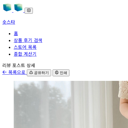
숏스타
홈
상품 후기 검색
스토어 목록
종합 계산기
본문으로 바로가기
리뷰 포스트 상세
목록으로
공유하기
인쇄