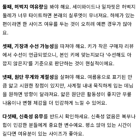
둘째, 허벅지 여유량
을 봐야 해요. 세미와이드나 일자핏은 허벅지
둘레가 너무 타이트하면 본래의 실루엣이 무너져요. 하체가 있는
편이라면 한 사이즈 여유를 두는 것이 오히려 예쁜 경우가 많아
요.
셋째, 기장과 수선 가능성
을 따져야 해요. 키가 작은 구매자 리뷰
에서 수선이 언급되었으니, 본인 키에 맞는지보다 ‘수선해도 아
깝지 않은지’를 기준으로 판단하는 것이 현실적이에요.
넷째, 원단 무게와 계절성
을 살펴야 해요. 여름용으로 표기된 만
큼 얇고 시원한 장점이 있지만, 사계절 내내 묵직하게 입는 데님
을 원하면 방향이 달라져요. 얇은 원단은 활동성이 좋지만 무릎
나옴이나 변형 체감을 더 민감하게 느낄 수 있어요.
다섯째, 신축성 유무
를 반드시 확인하세요. 신축성 없음은 복부나
힙이 민감한 분들에게 중요한 변수예요. 평소 앉아 있는 시간이
길다면 여유분이 있는 사이즈가 좋아요.