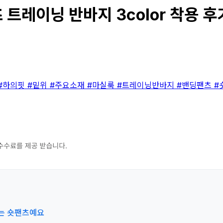
트레이닝 반바지 3color 착용 후
#하의핏
#밑위
#주요소재
#마실룩
#트레이닝반바지
#밴딩팬츠
#
찾는 숏팬츠예요