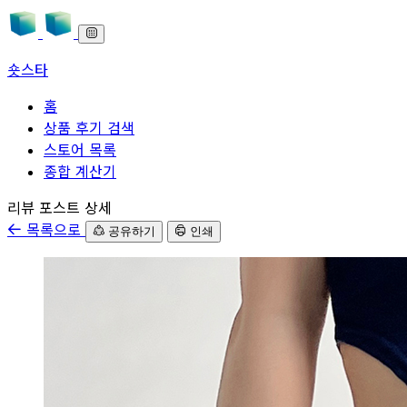
숏스타
홈
상품 후기 검색
스토어 목록
종합 계산기
본문으로 바로가기
리뷰 포스트 상세
목록으로
공유하기
인쇄