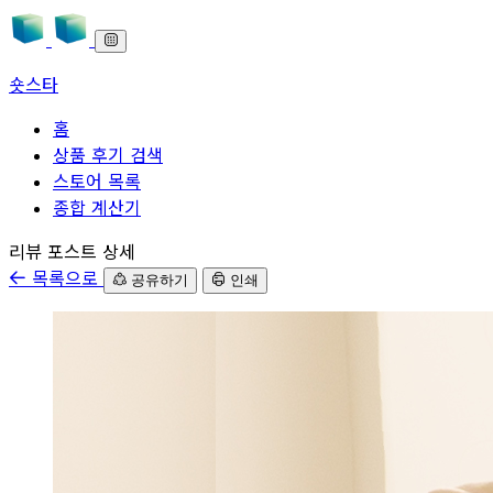
숏스타
홈
상품 후기 검색
스토어 목록
종합 계산기
본문으로 바로가기
리뷰 포스트 상세
목록으로
공유하기
인쇄