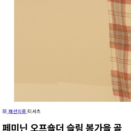
패션의류
티셔츠
페미닌 오프숄더 슬림 봄가을 골