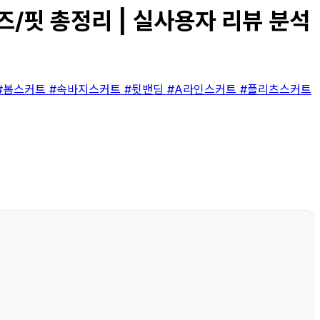
즈/핏 총정리 | 실사용자 리뷰 분석
#봄스커트
#속바지스커트
#뒷밴딩
#A라인스커트
#플리츠스커트