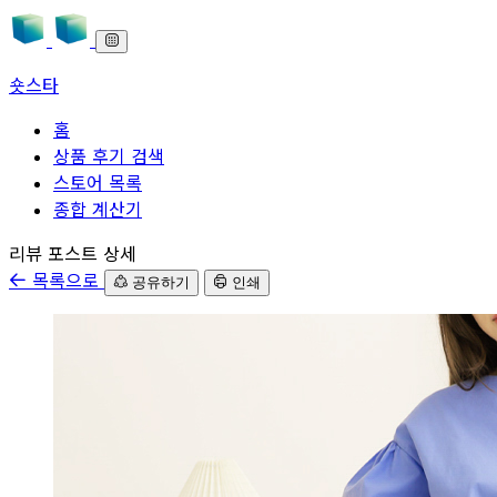
숏스타
홈
상품 후기 검색
스토어 목록
종합 계산기
본문으로 바로가기
리뷰 포스트 상세
목록으로
공유하기
인쇄