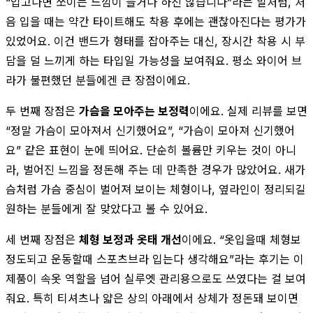
“입고나면 쪼이는 느낌이 들거나 하진 않습니다”라는 말처럼, 처
음 입을 때는 약간 타이트해도 착용 후에는 괜찮아진다는 평가가
있었어요. 이건 밴드가 형태를 잡아주는 대신, 장시간 착용 시 부
담을 덜 느끼게 하는 타입일 가능성을 보여줘요. 평소 와이어 브
라가 불편했던 분들에겐 큰 장점이에요.
두 번째 장점은
가슴을 모아주는 보정력
이에요. 실제 리뷰를 보면
“정말 가슴이 모아져서 신기했어요”, “가슴이 모아져 신기했어
요” 같은 표현이 눈에 띄어요. 단순히 볼륨만 키우는 것이 아니
라, 벌어진 느낌을 정돈해 주는 데 만족한 경우가 많았어요. 새가
슴처럼 가슴 중심이 벌어져 보이는 체형이나, 옆라인이 정리되길
원하는 분들에게 잘 맞았다고 볼 수 있어요.
세 번째 장점은
체형 보정과 옷태 개선
이에요. “옷입을때 체형보
정도되고 운동할때 스포츠브라 입는다 생각해요”라는 후기는 이
제품이 속옷 역할을 넘어 실루엣 관리용으로도 쓰였다는 걸 보여
줘요. 특히 티셔츠나 얇은 상의 아래에서 상체가 정돈돼 보이면