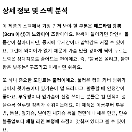
상세 정보 및 스펙 분석
이 제품의 스펙에서 가장 먼저 봐야 할 부분은
패드타입 왕뽕
(3cm 이상)
과
노와이어
조합이에요. 왕뽕이 들어가면 당연히 볼
륨감이 살아나지만, 동시에 무게감이나 압박감도 커질 수 있어
요. 그런데 와이어가 없기 때문에 가슴 밑을 강하게 찍어 누르는
느낌은 상대적으로 줄어드는 편이에요. 즉, “볼륨은 올리고, 불편
함은 낮추는” 구조라고 이해하면 쉬워요.
또 하나 중요한 포인트는
풀컵
이에요. 풀컵은 컵의 커버 범위가
넓어서 윗가슴이나 옆가슴이 덜 드러나고, 활동할 때 안정감이
좋아요. 부유방이나 옆가슴이 신경 쓰이는 분들은 컵 면적이 넓
을수록 실루엣 정리가 쉬워지는데요. 이 제품은 이름부터 부유
방, 등살, 옆가슴, 벌어진 새가슴 등을 전면에 내세운 만큼, 단순
볼륨업보다
체형 라인 보정
에 초점이 맞춰져 있다고 볼 수 있어
요.