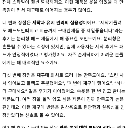
전체 스타일이 훨씬 깔끔해져요. 이런 제품은 옷을 입었을 때 만
족감이 커서 재구매로 이어지는 경우가 많아요.
네 번째 장점은
세탁과 유지 관리의 실용성
이에요. “세탁기돌려
도 패드도안빠지고 지금까지 구매한제품 중 제일좋습니다”라는
후기는 분리형 패드 제품에서 꽤 중요한 포인트예요. 분리형은
흔들릴 수 있다는 걱정이 있지만, 실제 사용자는 세탁 후에도 패
드가 안정적이었다고 평가했어요. 자주 손세탁하기 어려운 분들
에게는 꽤 매력적인 요소예요.
다섯 번째 장점은
재구매 의사
로 드러나는 만족도예요. “스킨 사
서 입어보고 블랙도 주문했어요”, “이번에 재구매 했어요”, “하나
더 구매해요” 같은 후기가 이어졌어요. 속옷은 한 번 입고 끝나는
제품보다, 여러 장을 돌려 입고 싶은 제품이 진짜 만족도가 높은
편인데요. 이런 재구매 반응은 일상용으로 편안함과 실용성을 인
정받았다는 신호로 볼 수 있어요.
여기에 추가로 눈여겨볼 점은
과한 뽕에 대한 부담이 적다
는 평가