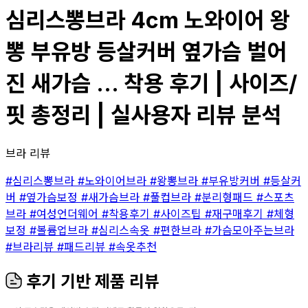
심리스뽕브라 4cm 노와이어 왕
뽕 부유방 등살커버 옆가슴 벌어
진 새가슴 ... 착용 후기 | 사이즈/
핏 총정리 | 실사용자 리뷰 분석
브라 리뷰
#심리스뽕브라
#노와이어브라
#왕뽕브라
#부유방커버
#등살커
버
#옆가슴보정
#새가슴브라
#풀컵브라
#분리형패드
#스포츠
브라
#여성언더웨어
#착용후기
#사이즈팁
#재구매후기
#체형
보정
#볼륨업브라
#심리스속옷
#편한브라
#가슴모아주는브라
#브라리뷰
#패드리뷰
#속옷추천
후기 기반 제품 리뷰