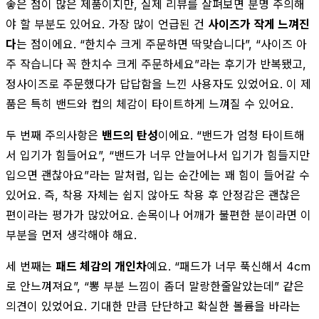
좋은 점이 많은 제품이지만, 실제 리뷰를 살펴보면 분명 주의해
야 할 부분도 있어요. 가장 많이 언급된 건
사이즈가 작게 느껴진
다
는 점이에요. “한치수 크게 주문하면 딱맞습니다”, “사이즈 아
주 작습니다 꼭 한치수 크게 주문하세요”라는 후기가 반복됐고,
정사이즈로 주문했다가 답답함을 느낀 사용자도 있었어요. 이 제
품은 특히 밴드와 컵의 체감이 타이트하게 느껴질 수 있어요.
두 번째 주의사항은
밴드의 탄성
이에요. “밴드가 엄청 타이트해
서 입기가 힘들어요”, “밴드가 너무 안늘어나서 입기가 힘들지만
입으면 괜찮아요”라는 말처럼, 입는 순간에는 꽤 힘이 들어갈 수
있어요. 즉, 착용 자체는 쉽지 않아도 착용 후 안정감은 괜찮은
편이라는 평가가 많았어요. 손목이나 어깨가 불편한 분이라면 이
부분을 먼저 생각해야 해요.
세 번째는
패드 체감의 개인차
예요. “패드가 너무 푹신해서 4cm
로 안느껴져요”, “뽕 부분 느낌이 좀더 말랑한줄알았는데” 같은
의견이 있었어요. 기대한 만큼 단단하고 확실한 볼륨을 바라는