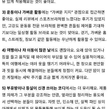
유 있게 착용해보는 것이 좋아요.
3) 운동이나 가벼운 활동
에는 “가벼운 지지” 관점으로 접근하면
좋아요. 실제 리뷰에서 스포츠브라처럼 느꼈다는 후기가 있었지
만, 고강도 운동용 전문 브라처럼 완벽한 흔들림 제어를 기대하
기보다는 일상형 활동 브라로 보는 것이 맞아요. 걷기, 가벼운 홈
트, 스트레칭, 장보기 같은 활동에는 무난하게 활용할 수 있어요.
4) 여행이나 차 이동이 많은 날
에도 괜찮아요. 오래 앉아 있거나
짐을 들고 움직일 때 와이어의 부담을 덜 수 있어 실용적이에요.
특히 여행에서는 여러 옷을 챙기기 어려우니, 한 장으로 편안함
과 핏을 동시에 해결하려는 분들에게 장점이 커요. 다만 땀이 많
은 계절에는 세탁 주기를 조금 짧게 가져가면 좋아요.
5) 부유방이나 등살이 신경 쓰이는 코디
에서는 더 유리해요. 제품
명 자체가 그 부분을 강조하는 만큼, 옆라인을 정리하는 용도에
서 선택하는 분들이 많아요. 자켓 안, 민소매 안, 살짝 파인 상의
아래에서 상체가 덜 울퉁불퉁해 보이게 하는 데 도움이 될 수 있