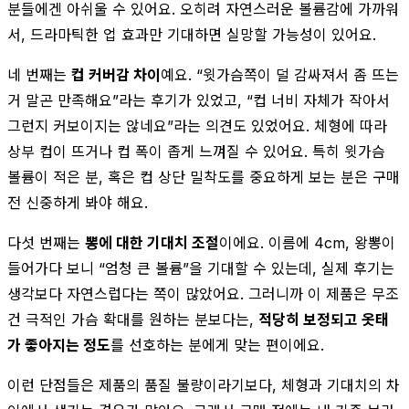
분들에겐 아쉬울 수 있어요. 오히려 자연스러운 볼륨감에 가까워
서, 드라마틱한 업 효과만 기대하면 실망할 가능성이 있어요.
네 번째는
컵 커버감 차이
예요. “윗가슴쪽이 덜 감싸져서 좀 뜨는
거 말곤 만족해요”라는 후기가 있었고, “컵 너비 자체가 작아서
그런지 커보이지는 않네요”라는 의견도 있었어요. 체형에 따라
상부 컵이 뜨거나 컵 폭이 좁게 느껴질 수 있어요. 특히 윗가슴
볼륨이 적은 분, 혹은 컵 상단 밀착도를 중요하게 보는 분은 구매
전 신중하게 봐야 해요.
다섯 번째는
뽕에 대한 기대치 조절
이에요. 이름에 4cm, 왕뽕이
들어가다 보니 “엄청 큰 볼륨”을 기대할 수 있는데, 실제 후기는
생각보다 자연스럽다는 쪽이 많았어요. 그러니까 이 제품은 무조
건 극적인 가슴 확대를 원하는 분보다는,
적당히 보정되고 옷태
가 좋아지는 정도
를 선호하는 분에게 맞는 편이에요.
이런 단점들은 제품의 품질 불량이라기보다, 체형과 기대치의 차