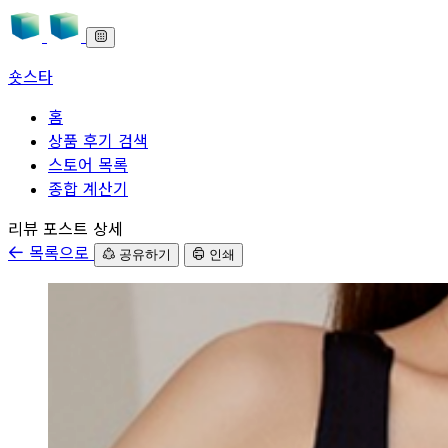
숏스타
홈
상품 후기 검색
스토어 목록
종합 계산기
본문으로 바로가기
리뷰 포스트 상세
목록으로
공유하기
인쇄