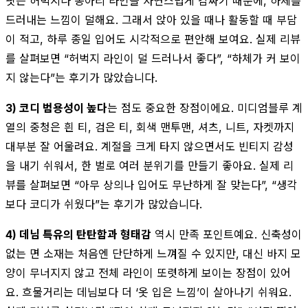
핏은 허벅지나 종아리 라인을 자연스럽게 감싸기 때문에, 하체를
드러내는 느낌이 덜해요. 그래서 앉아 있을 때나 활동할 때 부담
이 적고, 하루 종일 입어도 시각적으로 편안해 보여요. 실제 리뷰
를 살펴보면 “허벅지 라인이 덜 드러나서 좋다”, “하체가 커 보이
지 않는다”는 후기가 많았습니다.
3) 코디 범용성이 높다
는 점도 중요한 장점이에요. 미디엄블루 계
열의 중청은 흰 티, 검은 티, 회색 맨투맨, 셔츠, 니트, 자켓까지
대부분 잘 어울려요. 계절을 크게 타지 않으면서도 빈티지 감성
을 내기 쉬워서, 한 벌로 여러 분위기를 만들기 좋아요. 실제 리
뷰를 살펴보면 “아무 상의나 입어도 무난하게 잘 맞는다”, “생각
보다 코디가 쉬웠다”는 후기가 많았습니다.
4) 데님 특유의 탄탄함과 형태감
역시 만족 포인트예요. 신축성이
없는 면 소재는 처음엔 단단하게 느껴질 수 있지만, 대신 바지 모
양이 무너지지 않고 전체 라인이 또렷하게 보이는 장점이 있어
요. 흐물거리는 데님보다 더 ‘옷 입은 느낌’이 살아나기 쉬워요.