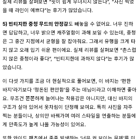
실제 리뷰를 살펴보면 “핏이 쉽게 무너지지 않는다”, “사진 찍었
을 때 라인이 예쁘다”는 후기가 많았습니다.
5) 빈티지한 중청 무드의 안정감
도 빼놓을 수 없어요. 너무 진하
면 답답하고, 너무 밝으면 캐주얼함이 과해 보일 수 있는데, 중청
은 그 중간 지점에서 균형을 잘 잡아줘요. 그래서 유행을 크게 타
지 않고 오래 입기 쉬운 편이에요. 실제 리뷰를 살펴보면 “촌스럽
지 않은 중청이라 좋다”, “빈티지한데 과하지 않다”는 후기가 많
았습니다.
이 다섯 가지를 조금 더 현실적으로 풀어보면, 이 바지는 ‘편한
바지’라기보다 ‘정돈된 편안함’을 주는 데님이라고 이해하면 좋아
요. 무조건 쫀쫀하게 늘어나는 착용감은 아니지만, 대신 바지의
구조가 살아 있어서 옷차림이 단정해 보여요. 특히 사진을 자주
찍는 분들이나, 상의만 바꿔가며 여러 스타일을 연출하는 분들에
게 만족도가 높게 나올 가능성이 있어요.
또한 와이드 팬츠에서 종종 발생하는 ‘너무 커 보이는 문제’를 미