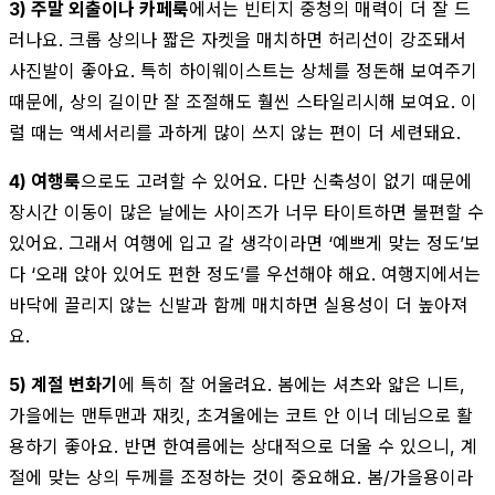
3) 주말 외출이나 카페룩
에서는 빈티지 중청의 매력이 더 잘 드
러나요. 크롭 상의나 짧은 자켓을 매치하면 허리선이 강조돼서
사진발이 좋아요. 특히 하이웨이스트는 상체를 정돈해 보여주기
때문에, 상의 길이만 잘 조절해도 훨씬 스타일리시해 보여요. 이
럴 때는 액세서리를 과하게 많이 쓰지 않는 편이 더 세련돼요.
4) 여행룩
으로도 고려할 수 있어요. 다만 신축성이 없기 때문에
장시간 이동이 많은 날에는 사이즈가 너무 타이트하면 불편할 수
있어요. 그래서 여행에 입고 갈 생각이라면 ‘예쁘게 맞는 정도’보
다 ‘오래 앉아 있어도 편한 정도’를 우선해야 해요. 여행지에서는
바닥에 끌리지 않는 신발과 함께 매치하면 실용성이 더 높아져
요.
5) 계절 변화기
에 특히 잘 어울려요. 봄에는 셔츠와 얇은 니트,
가을에는 맨투맨과 재킷, 초겨울에는 코트 안 이너 데님으로 활
용하기 좋아요. 반면 한여름에는 상대적으로 더울 수 있으니, 계
절에 맞는 상의 두께를 조정하는 것이 중요해요. 봄/가을용이라