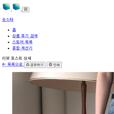
숏스타
홈
상품 후기 검색
스토어 목록
종합 계산기
본문으로 바로가기
리뷰 포스트 상세
목록으로
공유하기
인쇄