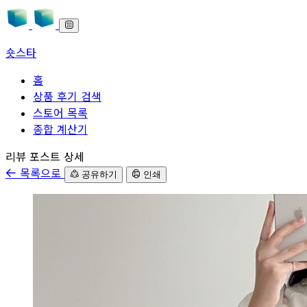
숏스타
홈
상품 후기 검색
스토어 목록
종합 계산기
본문으로 바로가기
리뷰 포스트 상세
목록으로
공유하기
인쇄