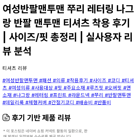
여성반팔맨투맨 쭈리 레터링 나그
랑 반팔 맨투맨 티셔츠 착용 후기
| 사이즈/핏 총정리 | 실사용자 리
뷰 분석
티셔츠 리뷰
#여성반팔맨투맨
#패션
#의류
#착용후기
#사이즈
#코디
#티셔
츠
#여성의류
#사용대상
#핏
#주요소재
#루즈핏
#오버핏
#면
소재
#나그랑
#레터링
#프린트
#라운드넥
#쭈리
#반팔맨투맨
#데일리룩
#체형커버
#간절기코디
#배송비
#반품비
후기 기반 제품 리뷰