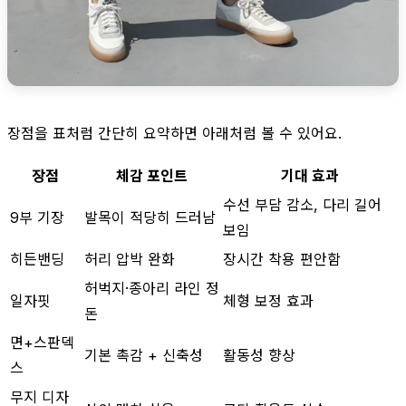
장점을 표처럼 간단히 요약하면 아래처럼 볼 수 있어요.
장점
체감 포인트
기대 효과
수선 부담 감소, 다리 길어
9부 기장
발목이 적당히 드러남
보임
히든밴딩
허리 압박 완화
장시간 착용 편안함
허벅지·종아리 라인 정
일자핏
체형 보정 효과
돈
면+스판덱
기본 촉감 + 신축성
활동성 향상
스
무지 디자