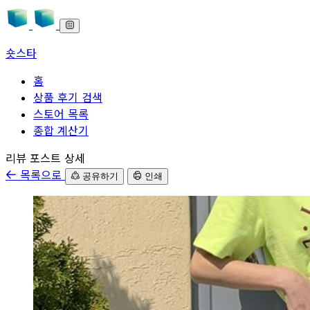
숏스타
홈
상품 후기 검색
스토어 목록
종합 계산기
본문으로 바로가기
리뷰 포스트 상세
목록으로
공유하기
인쇄