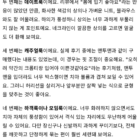
두 번째는
데이트룩
이에요. 리뷰에서 "봄에 입기 좋아요"라는 반
응이 많았던 만큼, 화사한 색감의 상의나 가벼운 니트, 블라우스
와도 잘 어울려요. 하의가 풍성하니 상의는 너무 과하게 부풀리
지 않는 게 포인트예요. 네크라인이 깔끔한 상의를 고르면 얼굴
도 더 환해 보여요.
세 번째는
캐주얼룩
이에요. 실제 후기 중에는 맨투맨과 같이 구
매했다는 내용도 있었는데, 이 경우는 핏 조절이 중요해요. "오히
려 약간의 크롭티랑 입어야 이쁜것같아요"라는 후기처럼, 맨투
맨을 입더라도 너무 박스형이면 치마 볼륨과 겹쳐 보일 수 있어
요. 그러니 허리선을 살리거나 앞부분만 살짝 넣는 식으로 균형
을 맞추는 것이 좋아요.
네 번째는
하객룩이나 모임룩
이에요. 너무 화려하지 않으면서도
치마 자체의 풍성함이 있어서 격식 있는 자리에도 무난하게 어울
릴 수 있어요. 다만 장신구나 신발까지 과하게 꾸미기보다, 전체
를 깨끗하고 단정하게 묶는 편이 훨씬 세련돼 보여요.