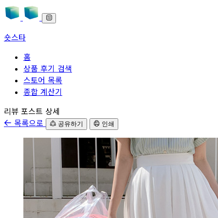
숏스타
홈
상품 후기 검색
스토어 목록
종합 계산기
본문으로 바로가기
리뷰 포스트 상세
목록으로
공유하기
인쇄