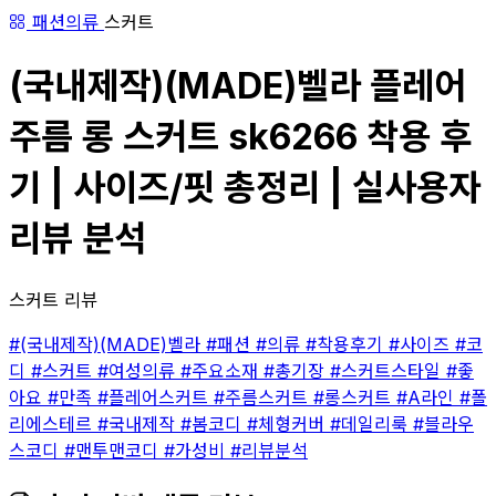
패션의류
스커트
(국내제작)(MADE)벨라 플레어
주름 롱 스커트 sk6266 착용 후
기 | 사이즈/핏 총정리 | 실사용자
리뷰 분석
스커트 리뷰
#(국내제작)(MADE)벨라
#패션
#의류
#착용후기
#사이즈
#코
디
#스커트
#여성의류
#주요소재
#총기장
#스커트스타일
#좋
아요
#만족
#플레어스커트
#주름스커트
#롱스커트
#A라인
#폴
리에스테르
#국내제작
#봄코디
#체형커버
#데일리룩
#블라우
스코디
#맨투맨코디
#가성비
#리뷰분석