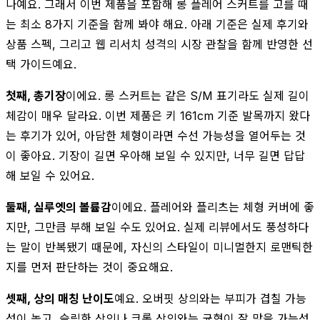
나예요. 그래서 이번 제품을 포함해 롱 플레어 스커트를 고를 때
는 최소 8가지 기준을 함께 봐야 해요. 아래 기준은 실제 후기와
상품 스펙, 그리고 웹 리서치 성격의 시장 관찰을 함께 반영한 선
택 가이드예요.
첫째, 총기장
이에요. 롱 스커트는 같은 S/M 표기라도 실제 길이
체감이 매우 달라요. 이번 제품은 키 161cm 기준 발목까지 왔다
는 후기가 있어, 아담한 체형이라면 수선 가능성을 열어두는 것
이 좋아요. 기장이 길면 우아해 보일 수 있지만, 너무 길면 답답
해 보일 수 있어요.
둘째, 실루엣의 볼륨감
이에요. 플레어와 플리츠는 체형 커버에 좋
지만, 그만큼 부해 보일 수도 있어요. 실제 리뷰에서도 풍성하다
는 말이 반복됐기 때문에, 자신의 스타일이 미니멀한지 로맨틱한
지를 먼저 판단하는 것이 중요해요.
셋째, 상의 매칭 난이도
예요. 오버핏 상의와는 부피가 겹칠 가능
성이 높고, 슬림한 상의나 크롭 상의와는 균형이 잘 맞을 가능성