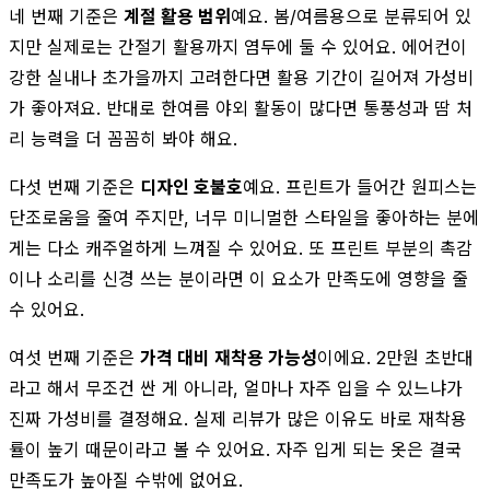
네 번째 기준은
계절 활용 범위
예요. 봄/여름용으로 분류되어 있
지만 실제로는 간절기 활용까지 염두에 둘 수 있어요. 에어컨이
강한 실내나 초가을까지 고려한다면 활용 기간이 길어져 가성비
가 좋아져요. 반대로 한여름 야외 활동이 많다면 통풍성과 땀 처
리 능력을 더 꼼꼼히 봐야 해요.
다섯 번째 기준은
디자인 호불호
예요. 프린트가 들어간 원피스는
단조로움을 줄여 주지만, 너무 미니멀한 스타일을 좋아하는 분에
게는 다소 캐주얼하게 느껴질 수 있어요. 또 프린트 부분의 촉감
이나 소리를 신경 쓰는 분이라면 이 요소가 만족도에 영향을 줄
수 있어요.
여섯 번째 기준은
가격 대비 재착용 가능성
이에요. 2만원 초반대
라고 해서 무조건 싼 게 아니라, 얼마나 자주 입을 수 있느냐가
진짜 가성비를 결정해요. 실제 리뷰가 많은 이유도 바로 재착용
률이 높기 때문이라고 볼 수 있어요. 자주 입게 되는 옷은 결국
만족도가 높아질 수밖에 없어요.