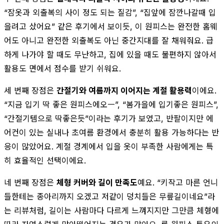
“잠옷과 외출복의 사이 정도 되는 질감”, “집앞에 잠깐나갈때 입
을려고 샀어요” 같은 후기에서 보이듯, 이 원피스는 완전한 홈웨
어도 아니고 완전한 외출복도 아닌 중간지대를 잘 채워줘요. 급
하게 나가야 할 때도 무난하고, 집에 있을 때도 불편하지 않아서
활용도 면에서 점수를 받기 쉬워요.
세 번째 장점은
간절기와 여름까지 이어지는 계절 활용력
이에요.
“지금 입기 딱 좋은 원피스에오ㅡ”, “봄가을에 입기좋은 원피스”,
“간절기템으로 딱좋은듯”이라는 후기가 보였고, 반팔이지만 에
어컨이 있는 실내나 초여름 환경에서 충분히 활용 가능하다는 반
응이 많았어요. 계절 경계에서 입을 옷이 부족한 사람에게는 특
히 효율적인 선택이에요.
네 번째 장점은
체형 커버와 길이 만족도
예요. “키작고 마른 언니
들한테는 종아리까지 오겠고 저같이 덩치들은 무릎길이네요”라
는 리뷰처럼, 길이는 사람마다 다르게 느껴지지만 그만큼 체형에