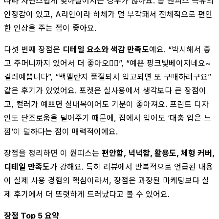
따라 자연스럽게 맞아떨어지는 경우가 많아요. 롱 원피스 특유의
안정감이 있고, A라인이라 하체가 덜 부각돼서 전체적으로 편안
한 인상을 주는 점이 좋아요.
다섯 번째 장점은
디테일 요소와 색감 만족도
예요. “박시해서 좋
고 주머니까지 있어서 더 좋아오👍🏻”, “예쁜 핑크빛베이지네요~
컬러예쁩니다”, “백멜란지 품절되서 입고되면 또 구매하려구요”
같은 후기가 있었어요. 포켓은 실사용에서 생각보다 큰 장점이
고, 컬러가 예쁘면 실내복이어도 기분이 좋아져요. 프린트 디자
인도 단조로움을 덜어주기 때문에, 집에서 입어도 ‘대충 입은 느
낌’이 덜하다는 점이 매력적이에요.
장점을 정리하면 이 원피스는
편안함, 넉넉함, 활용도, 체형 커버,
디테일 만족도
가 강해요. 특히 리뷰에서 반복적으로 언급된 내용
이 실제 사용 경험의 핵심이라서, 장점은 과장된 마케팅보다 실
제 후기에서 더 또렷하게 드러났다고 볼 수 있어요.
장점 Top 5 요약