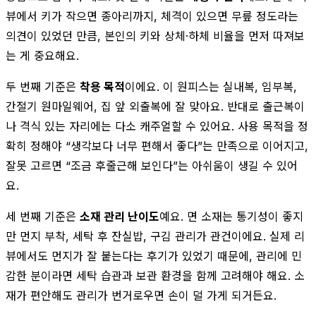
뷰에서 키가 작으면 종아리까지, 체격이 있으면 무릎 정도라는
의견이 있었던 만큼, 본인의 키와 상체·하체 비율을 먼저 따져보
는 게 중요해요.
두 번째 기준은
착용 목적
이에요. 이 원피스는 실내복, 임부복,
간절기 원마일웨어, 집 앞 외출복에 잘 맞아요. 반대로 출근복이
나 격식 있는 자리에는 다소 캐주얼할 수 있어요. 사용 목적을 정
확히 정해야 “생각보다 너무 편해서 좋다”는 만족으로 이어지고,
잘못 고르면 “조금 후줄근해 보인다”는 아쉬움이 생길 수 있어
요.
세 번째 기준은
소재 관리 난이도
예요. 면 소재는 통기성이 좋지
만 먼지 부착, 세탁 후 잔실밥, 구김 관리가 관건이에요. 실제 리
뷰에서도 먼지가 잘 붙는다는 후기가 있었기 때문에, 관리에 민
감한 분이라면 세탁 습관과 보관 환경을 함께 고려해야 해요. 소
재가 편안해도 관리가 번거로우면 손이 덜 가게 되거든요.