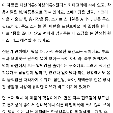
이 제품은 패션의류>여성의류>원피스 카테고리에 속해 있고, 착
용계절은 봄/여름용으로 잡혀 있어요. 소매기장은 반팔, 네크라
인은 라운드넥, 총기장은 롱, 스커트 스타일은 A라인, 핏은 루즈
핏/오버핏, 주요 소재는 면, 패턴은 프린트예요. 이 조합은 한마
디로 “몸을 조이지 않고 편하게 감싸주는 데 초점을 둔 일상형 원
피스”라고 해석할 수 있어요.
전문가 관점에서 봤을 때, 가장 중요한 포인트는 핏이에요. 루즈
핏과 오버핏은 단순히 넓어 보이는 옷이 아니라, 복부·허벅지·엉
덩이 라인에서 오는 압박감을 줄여주는 구조예요. 그래서 장시간
착용해도 답답함이 덜하고, 앉았다 일어났다 하는 상황에서도 몸
의 움직임을 따라가기 쉬워요. 집안일, 육아, 재택근무 같은 장시
간 생활형 사용에 유리한 이유가 바로 여기에 있어요.
면 소재 역시 이 제품의 핵심이에요. 면은 피부 접촉감이 부드럽
고 통기성이 좋아서 실내복이나 여름 데일리복에 특히 많이 쓰여
요. 땀이 쉽게 차는 계절에는 합성섬유보다 쾌적하게 느껴질 수