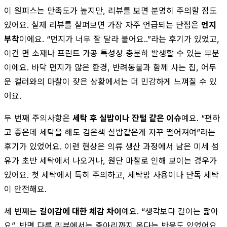
이 원피스는 만족도가 높지만, 리뷰를 보면 분명히 주의할 점도
있어요. 실제 리뷰를 살펴보면 가장 자주 언급되는 단점은
먼지
부착
이에요. “먼지가 너무 잘 달라 붙어요..”라는 후기가 있었고,
이건 면 소재나 프린트 가공 특성상 충분히 발생할 수 있는 부분
이에요. 바닥 먼지가 많은 환경, 반려동물과 함께 사는 집, 어두
운 컬러와의 마찰이 잦은 상황에서는 더 민감하게 느껴질 수 있
어요.
두 번째 주의사항은
세탁 후 실밥이나 잔털 같은 이슈
예요. “편하
고 좋은데 세탁을 해도 검은색 실밥같은게 자꾸 떨어져여”라는
후기가 있었어요. 이런 현상은 의류 생산 과정에서 남은 미세 섬
유가 초반 세탁에서 나오거나, 원단 마찰로 인해 보이는 경우가
있어요. 첫 세탁에서 특히 주의하고, 세탁망 사용이나 단독 세탁
이 안전해요.
세 번째는
길이감에 대한 체감 차이
예요. “생각보다 길이는 짧아
요”, 반면 다른 리뷰에서는 종아리까지 온다는 반응도 있었어요.