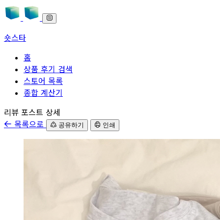
숏스타
홈
상품 후기 검색
스토어 목록
종합 계산기
본문으로 바로가기
리뷰 포스트 상세
목록으로
공유하기
인쇄