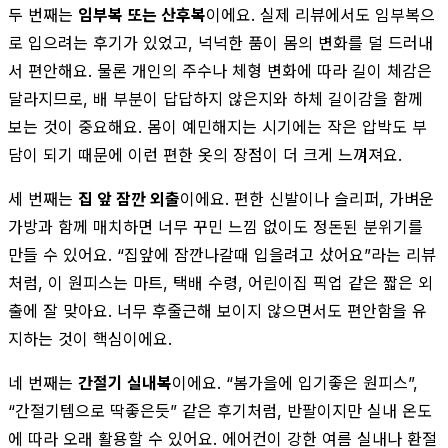
두 번째는
임부복 또는 산후복
이에요. 실제 리뷰에서도 임부복으
로 입으려는 후기가 있었고, 넉넉한 품이 몸의 변화를 덜 드러내
서 편안해요. 물론 개인의 주수나 체형 변화에 따라 길이 체감은
달라지므로, 배 부분이 답답하지 않은지와 하체 길이감을 함께
보는 것이 중요해요. 몸이 예민해지는 시기에는 작은 압박도 부
담이 되기 때문에 이런 편한 옷의 장점이 더 크게 느껴져요.
세 번째는
집 앞 잠깐 외출
이에요. 편한 신발이나 슬리퍼, 가벼운
가방과 함께 매치하면 너무 꾸민 느낌 없이도 정돈된 분위기를
만들 수 있어요. “집앞에 잠깐나갈때 입을려고 샀어요”라는 리뷰
처럼, 이 원피스는 마트, 택배 수령, 어린이집 픽업 같은 짧은 외
출에 잘 맞아요. 너무 후줄근해 보이지 않으면서도 편안함을 유
지하는 것이 핵심이에요.
네 번째는
간절기 실내복
이에요. “봄가을에 입기좋은 원피스”,
“간절기템으로 딱좋은듯” 같은 후기처럼, 반팔이지만 실내 온도
에 따라 오래 활용할 수 있어요. 에어컨이 강한 여름 실내나 환절