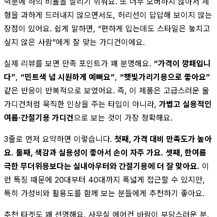
덕분에 하의 비율을 살리기 쉬워요. 또 너무 오버하지 않아서 체
형을 과하게 드러내지 않으면서도, 허리선이 답답해 보이지 않는
장점이 있어요. 쉽게 말하면, “편하게 입는데도 스타일은 놓치고
싶지 않은 사람”에게 잘 맞는 가디건이에요.
실제 리뷰를 보면 만족 포인트가 꽤 분명해요.
“가격이 깡패입니
다”
,
“민트색 넘 시원하게 예뻐요”
,
“햇빛가리기용으로 좋아요”
같은 반응이 반복적으로 보였어요. 즉, 이 제품은 고급스러운 울
가디건처럼 묵직한 인상을 주는 타입이 아니라,
가볍고 실용적인
여름·간절기용 가디건
으로 보는 것이 가장 정확해요.
3줄로 먼저 요약하면 이렇습니다.
첫째, 가격 대비 만족도가 높아
요.
둘째, 색감과 실용성이 좋아서 손이 자주 가요.
셋째, 한여름
극한 무더위용보다는 실내아우터와 간절기용에 더 잘 맞아요.
이
런 특징 때문에 20대부터 40대까지 폭넓게 접근할 수 있지만,
특히 가성비와 활용도를 함께 보는 분들에게 추천하기 좋아요.
추천 타겟도 꽤 선명해요. 사무실 에어컨 바람이 부담스러운 분,