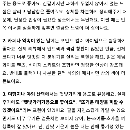
주는 용도로 좋아요. 긴팔이지만 과하게 두껍지 않아서 덮는 느
낌은 살리고 답답함은 줄여줘요. 상체를 차분하게 정리해주기 때
문에, 단정한 인상이 필요한 장소에서도 무난해요. 이럴 때는 안
쪽 이너를 심플하게 맞추면 깔끔한 느낌이 더 살아나요.
2. 카페나 약속이 있는 날
에는 포인트 컬러 아이템으로 활용하기
좋아요. 실제 리뷰에서 민트색과 색감 칭찬이 많았던 만큼, 전체
코디가 너무 밋밋할 때 분위기를 살리는 역할을 해요. 밝은 데님,
화이트 팬츠, 베이지 스커트와 조합하면 청량한 인상이 강조돼
요. 반대로 블랙이나 차분한 컬러 하의와 매치하면 상의 색이 더
돋보여요.
3. 여행지나 야외 산책
에서는 햇빛가리개 용도로 유용해요. 실제
후기에도
“햇빛가리기용으로 좋아요”
,
“뜨거운 태양을 피할 수
있겠어요”
라는 표현이 있었어요. 팔을 자연스럽게 가릴 수 있으
면서도 너무 무거운 겉옷처럼 보이지 않아, 봄·초여름·초가을 여
행룩에 잘 맞아요. 단, 한낮 기온이 높을 때는 안에 통기성 있는