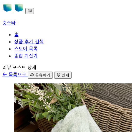
숏스타
홈
상품 후기 검색
스토어 목록
종합 계산기
본문으로 바로가기
리뷰 포스트 상세
목록으로
공유하기
인쇄