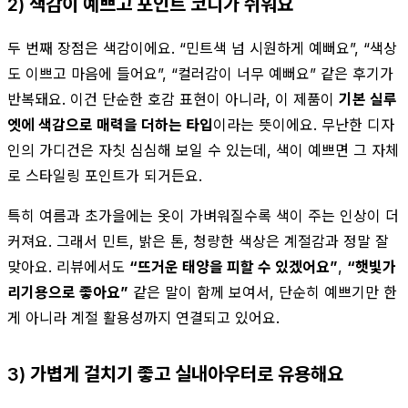
2) 색감이 예쁘고 포인트 코디가 쉬워요
두 번째 장점은 색감이에요. “민트색 넘 시원하게 예뻐요”, “색상
도 이쁘고 마음에 들어요”, “컬러감이 너무 예뻐요” 같은 후기가
반복돼요. 이건 단순한 호감 표현이 아니라, 이 제품이
기본 실루
엣에 색감으로 매력을 더하는 타입
이라는 뜻이에요. 무난한 디자
인의 가디건은 자칫 심심해 보일 수 있는데, 색이 예쁘면 그 자체
로 스타일링 포인트가 되거든요.
특히 여름과 초가을에는 옷이 가벼워질수록 색이 주는 인상이 더
커져요. 그래서 민트, 밝은 톤, 청량한 색상은 계절감과 정말 잘
맞아요. 리뷰에서도
“뜨거운 태양을 피할 수 있겠어요”
,
“햇빛가
리기용으로 좋아요”
같은 말이 함께 보여서, 단순히 예쁘기만 한
게 아니라 계절 활용성까지 연결되고 있어요.
3) 가볍게 걸치기 좋고 실내아우터로 유용해요