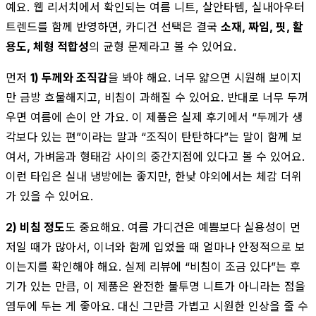
예요. 웹 리서치에서 확인되는 여름 니트, 살안타템, 실내아우터
트렌드를 함께 반영하면, 카디건 선택은 결국
소재, 짜임, 핏, 활
용도, 체형 적합성
의 균형 문제라고 볼 수 있어요.
먼저
1) 두께와 조직감
을 봐야 해요. 너무 얇으면 시원해 보이지
만 금방 흐물해지고, 비침이 과해질 수 있어요. 반대로 너무 두꺼
우면 여름에 손이 안 가요. 이 제품은 실제 후기에서 “두께가 생
각보다 있는 편”이라는 말과 “조직이 탄탄하다”는 말이 함께 보
여서, 가벼움과 형태감 사이의 중간지점에 있다고 볼 수 있어요.
이런 타입은 실내 냉방에는 좋지만, 한낮 야외에서는 체감 더위
가 있을 수 있어요.
2) 비침 정도
도 중요해요. 여름 가디건은 예쁨보다 실용성이 먼
저일 때가 많아서, 이너와 함께 입었을 때 얼마나 안정적으로 보
이는지를 확인해야 해요. 실제 리뷰에 “비침이 조금 있다”는 후
기가 있는 만큼, 이 제품은 완전한 불투명 니트가 아니라는 점을
염두에 두는 게 좋아요. 대신 그만큼 가볍고 시원한 인상을 줄 수