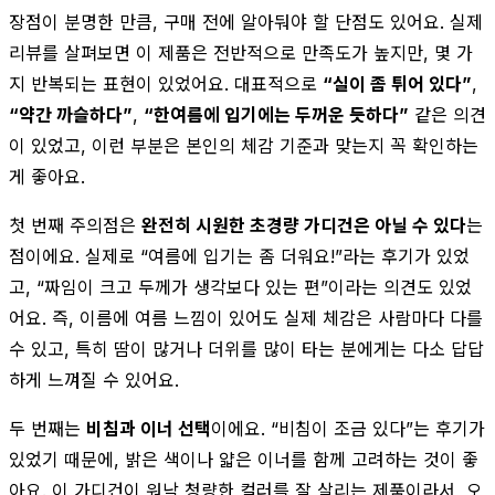
장점이 분명한 만큼, 구매 전에 알아둬야 할 단점도 있어요. 실제
리뷰를 살펴보면 이 제품은 전반적으로 만족도가 높지만, 몇 가
지 반복되는 표현이 있었어요. 대표적으로
“실이 좀 튀어 있다”
,
“약간 까슬하다”
,
“한여름에 입기에는 두꺼운 듯하다”
같은 의견
이 있었고, 이런 부분은 본인의 체감 기준과 맞는지 꼭 확인하는
게 좋아요.
첫 번째 주의점은
완전히 시원한 초경량 가디건은 아닐 수 있다
는
점이에요. 실제로 “여름에 입기는 좀 더워요!”라는 후기가 있었
고, “짜임이 크고 두께가 생각보다 있는 편”이라는 의견도 있었
어요. 즉, 이름에 여름 느낌이 있어도 실제 체감은 사람마다 다를
수 있고, 특히 땀이 많거나 더위를 많이 타는 분에게는 다소 답답
하게 느껴질 수 있어요.
두 번째는
비침과 이너 선택
이에요. “비침이 조금 있다”는 후기가
있었기 때문에, 밝은 색이나 얇은 이너를 함께 고려하는 것이 좋
아요. 이 가디건이 워낙 청량한 컬러를 잘 살리는 제품이라서, 오