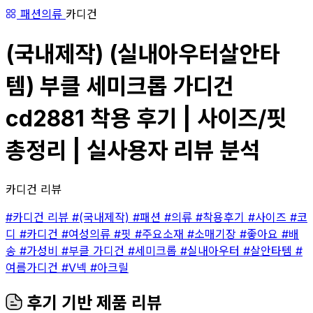
패션의류
카디건
(국내제작) (실내아우터살안타
템) 부클 세미크롭 가디건
cd2881 착용 후기 | 사이즈/핏
총정리 | 실사용자 리뷰 분석
카디건 리뷰
#카디건 리뷰
#(국내제작)
#패션
#의류
#착용후기
#사이즈
#코
디
#카디건
#여성의류
#핏
#주요소재
#소매기장
#좋아요
#배
송
#가성비
#부클 가디건
#세미크롭
#실내아우터
#살안타템
#
여름가디건
#V넥
#아크릴
후기 기반 제품 리뷰