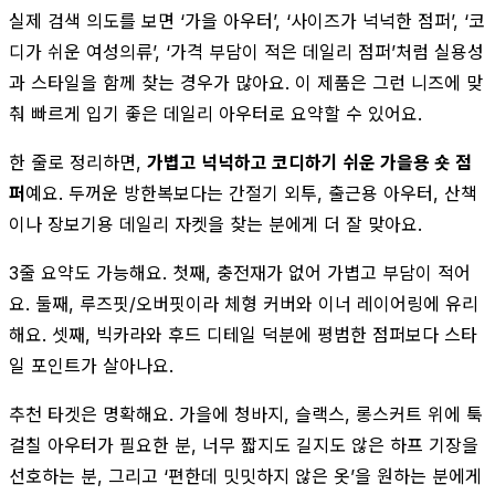
실제 검색 의도를 보면 ‘가을 아우터’, ‘사이즈가 넉넉한 점퍼’, ‘코
디가 쉬운 여성의류’, ‘가격 부담이 적은 데일리 점퍼’처럼 실용성
과 스타일을 함께 찾는 경우가 많아요. 이 제품은 그런 니즈에 맞
춰 빠르게 입기 좋은 데일리 아우터로 요약할 수 있어요.
한 줄로 정리하면,
가볍고 넉넉하고 코디하기 쉬운 가을용 숏 점
퍼
예요. 두꺼운 방한복보다는 간절기 외투, 출근용 아우터, 산책
이나 장보기용 데일리 자켓을 찾는 분에게 더 잘 맞아요.
3줄 요약도 가능해요. 첫째, 충전재가 없어 가볍고 부담이 적어
요. 둘째, 루즈핏/오버핏이라 체형 커버와 이너 레이어링에 유리
해요. 셋째, 빅카라와 후드 디테일 덕분에 평범한 점퍼보다 스타
일 포인트가 살아나요.
추천 타겟은 명확해요. 가을에 청바지, 슬랙스, 롱스커트 위에 툭
걸칠 아우터가 필요한 분, 너무 짧지도 길지도 않은 하프 기장을
선호하는 분, 그리고 ‘편한데 밋밋하지 않은 옷’을 원하는 분에게