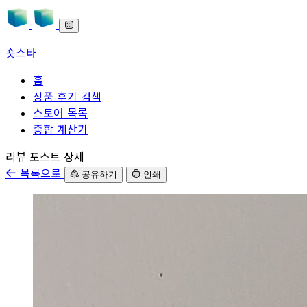
숏스타
홈
상품 후기 검색
스토어 목록
종합 계산기
본문으로 바로가기
리뷰 포스트 상세
목록으로
공유하기
인쇄