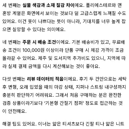
세 번째는
실물 색감과 소재 질감 차이
예요. 폴리에스테르와 면
혼방 계열은 화면에서 보이는 것보다 덜 고급스럽게 느껴질 수도
있어요. 이건 옷이 나쁘다는 뜻이 아니라, 기대치를 너무 높게 잡
으면 실망할 수 있다는 의미예요.
네 번째는
주문 시 배송 조건
이에요. 기본 배송비가 있고, 무료배
송 조건이 100,000원 이상이라 단품 구매 시 체감 가격이 조금
올라갈 수 있어요. 제주 및 도서지역 추가비도 있으니, 지역에 따
라 실제 결제 금액을 다시 계산해보는 것이 좋아요.
다섯 번째는
리뷰 데이터의 적음
이에요. 후기 두 건만으로는 세탁
후 변형, 오래 입었을 때의 마감 상태, 지퍼나 스트링 내구성까지
충분히 판단하기 어려워요. 그래서 처음 구매하는 분은 완전한
검증 상품이라기보다 ‘기본형 간절기 점퍼’ 정도로 접근하는 것
이 안전해요.
해결 팁도 있어요. 이너는 얇은 티셔츠보다 긴팔 티나 얇은 니트