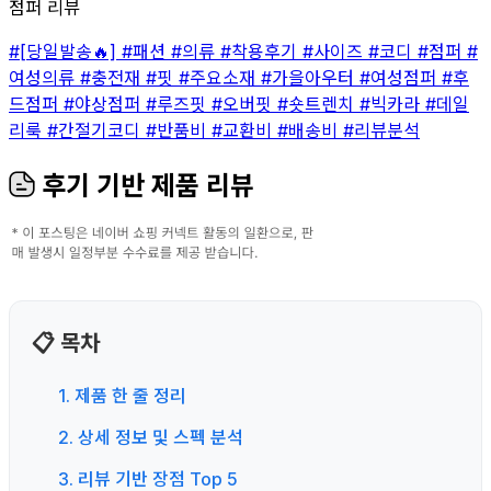
점퍼 리뷰
#[당일발송🔥]
#패션
#의류
#착용후기
#사이즈
#코디
#점퍼
#
여성의류
#충전재
#핏
#주요소재
#가을아우터
#여성점퍼
#후
드점퍼
#야상점퍼
#루즈핏
#오버핏
#숏트렌치
#빅카라
#데일
리룩
#간절기코디
#반품비
#교환비
#배송비
#리뷰분석
후기 기반 제품 리뷰
📋 목차
1. 제품 한 줄 정리
2. 상세 정보 및 스펙 분석
3. 리뷰 기반 장점 Top 5