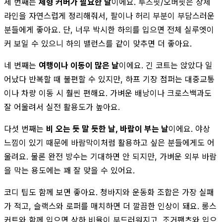
세 번째는
체형 커버가 필요한 날
이에요. 루즈핏/오버핏은 상체
라인을 자연스럽게 정리해줘서, 팔이나 허리 부분이 부담스러운
분들에게 좋아요. 단, 너무 박시한 하의를 입으면 전체 실루엣이
커 보일 수 있으니 하의 밸런스를 같이 맞추면 더 좋아요.
네 번째는
여행이나 이동이 많은 날
이에요. 긴 코트는 앉았다 일
어났다 반복할 때 불편할 수 있지만, 하프 기장 점퍼는 대중교통
이나 차량 이동 시 훨씬 편해요. 가벼운 배낭이나 크로스백과도
잘 어울려서 실전 활용도가 높아요.
다섯 번째는
비 오는 듯 말 듯한 날, 바람이 부는 날
이에요. 야상
느낌이 있기 때문에 바람막이처럼 활용하고 싶은 분들에게도 어
울려요. 물론 완전 방수는 기대하면 안 되지만, 가벼운 외부 바람
을 막는 용도에는 꽤 잘 맞을 수 있어요.
코디 팁도 함께 보면 좋아요. 청바지와 운동화 조합은 가장 실패
가 적고, 슬랙스와 로퍼를 매치하면 더 깔끔한 인상이 돼요. 롱스
커트와 함께 입으면 상하 비율이 부드러워지고, 조거팬츠와 입으