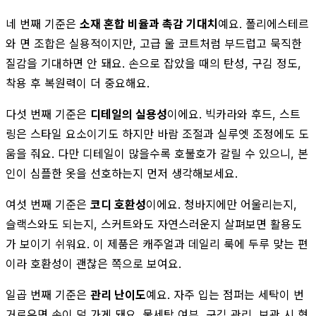
네 번째 기준은
소재 혼합 비율과 촉감 기대치
예요. 폴리에스테르
와 면 조합은 실용적이지만, 고급 울 코트처럼 부드럽고 묵직한
질감을 기대하면 안 돼요. 손으로 잡았을 때의 탄성, 구김 정도,
착용 후 복원력이 더 중요해요.
다섯 번째 기준은
디테일의 실용성
이에요. 빅카라와 후드, 스트
링은 스타일 요소이기도 하지만 바람 조절과 실루엣 조정에도 도
움을 줘요. 다만 디테일이 많을수록 호불호가 갈릴 수 있으니, 본
인이 심플한 옷을 선호하는지 먼저 생각해보세요.
여섯 번째 기준은
코디 호환성
이에요. 청바지에만 어울리는지,
슬랙스와도 되는지, 스커트와도 자연스러운지 살펴보면 활용도
가 보이기 쉬워요. 이 제품은 캐주얼과 데일리 룩에 두루 맞는 편
이라 호환성이 괜찮은 쪽으로 보여요.
일곱 번째 기준은
관리 난이도
예요. 자주 입는 점퍼는 세탁이 번
거로우면 손이 덜 가게 돼요. 물세탁 여부, 구김 관리, 보관 시 형