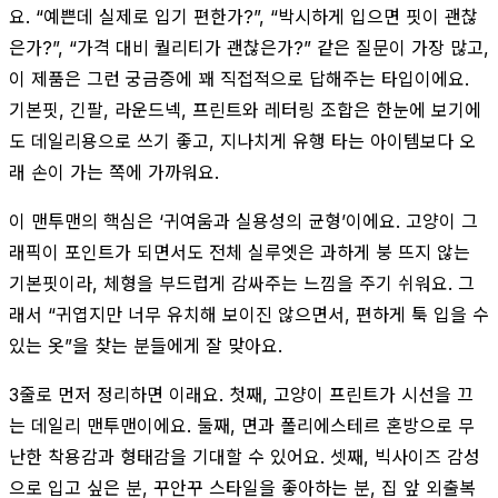
요. “예쁜데 실제로 입기 편한가?”, “박시하게 입으면 핏이 괜찮
은가?”, “가격 대비 퀄리티가 괜찮은가?” 같은 질문이 가장 많고,
이 제품은 그런 궁금증에 꽤 직접적으로 답해주는 타입이에요.
기본핏, 긴팔, 라운드넥, 프린트와 레터링 조합은 한눈에 보기에
도 데일리용으로 쓰기 좋고, 지나치게 유행 타는 아이템보다 오
래 손이 가는 쪽에 가까워요.
이 맨투맨의 핵심은 ‘귀여움과 실용성의 균형’이에요. 고양이 그
래픽이 포인트가 되면서도 전체 실루엣은 과하게 붕 뜨지 않는
기본핏이라, 체형을 부드럽게 감싸주는 느낌을 주기 쉬워요. 그
래서 “귀엽지만 너무 유치해 보이진 않으면서, 편하게 툭 입을 수
있는 옷”을 찾는 분들에게 잘 맞아요.
3줄로 먼저 정리하면 이래요. 첫째, 고양이 프린트가 시선을 끄
는 데일리 맨투맨이에요. 둘째, 면과 폴리에스테르 혼방으로 무
난한 착용감과 형태감을 기대할 수 있어요. 셋째, 빅사이즈 감성
으로 입고 싶은 분, 꾸안꾸 스타일을 좋아하는 분, 집 앞 외출복