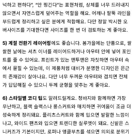
넉하고 편하다”, “안 찡긴다”는 표현처럼, 상체를 너무 드러내지
않으면서 자연스럽게 덮어주는 역할을 해요. 어깨나 팔뚝 라인을
부드럽게 정리하고 싶은 분에게 적합해요. 다만 정말 박시한 오
버사이즈를 기대한다면 사이즈를 한 번 더 검토하는 게 좋아요.
5) 계절 전환기 레이어링
에도 좋습니다. 봄가을에는 단품으로, 쌀
쌀한 날에는 셔츠 이너를 레이어드하거나 아우터 안에 넣어 포인
트를 줄 수 있어요. 프린트가 있는 맨투맨은 자칫하면 아우터 속
에서 묻힐 수 있는데, 이 제품처럼 대비가 분명한 디자인은 은근
히 존재감이 살아나요. 다만 너무 두꺼운 아우터와 겹치면 전체
가 답답해질 수 있으니 두께 균형을 맞추는 게 좋아요.
6) 스타일별 코디 팁
도 알려드릴게요. 청바지와 함께하면 가장
무난하고, 블랙 슬랙스나 롱스커트와 매치하면 귀여움이 조금 더
성숙하게 정리돼요. 플리츠스커트와 함께 입으면 발랄한 느낌이
나고, 와이드 팬츠와 입으면 트렌디한 실루엣이 돼요. 신발은 스
니커즈가 기본이지만, 로퍼나 앵클부츠를 섞으면 의외로 분위기