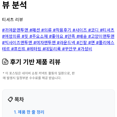
뷰 분석
티셔츠 리뷰
#귀여운맨투맨
#패션
#의류
#착용후기
#사이즈
#코디
#티셔츠
#여성의류
#핏
#주요소재
#좋아요
#만족
#배송
#고양이맨투맨
#빅사이즈맨투맨
#여자맨투맨
#라운드넥
#긴팔
#면
#폴리에스
테르
#프린트
#레터링
#데일리룩
#꾸안꾸
#가성비
후기 기반 제품 리뷰
📋 목차
1. 제품 한 줄 정리