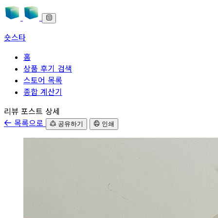
숏스타
홈
상품 후기 검색
스토어 목록
종합 계산기
본문으로 바로가기
리뷰 포스트 상세
목록으로
공유하기
인쇄