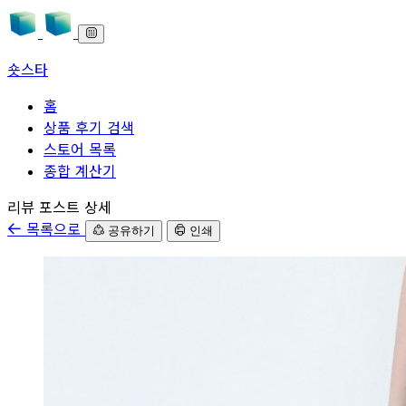
숏스타
홈
상품 후기 검색
스토어 목록
종합 계산기
본문으로 바로가기
리뷰 포스트 상세
목록으로
공유하기
인쇄