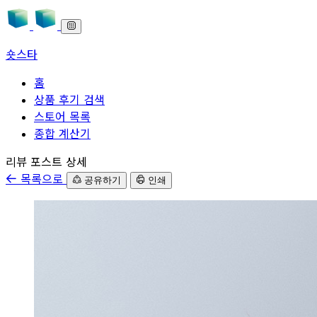
숏스타
홈
상품 후기 검색
스토어 목록
종합 계산기
본문으로 바로가기
리뷰 포스트 상세
목록으로
공유하기
인쇄