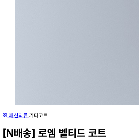
패션의류
기타코트
[N배송] 로엠 벨티드 코트