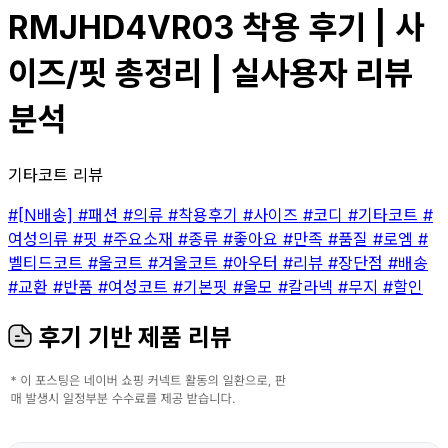
RMJHD4VR03 착용 후기 | 사
이즈/핏 총정리 | 실사용자 리뷰
분석
기타코트 리뷰
#[N배송]
#패션
#의류
#착용후기
#사이즈
#코디
#기타코트
#
여성의류
#핏
#주요소재
#종류
#좋아요
#만족
#품질
#로엠
#
벨티드코트
#울코트
#겨울코트
#아우터
#리뷰
#장단점
#배송
#교환
#반품
#여성코트
#기본핏
#울모
#칼라넥
#무지
#할인
후기 기반 제품 리뷰