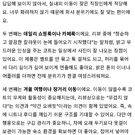
답답해 보이지 않아서, 실내외 이동이 잦은 직장인에게 적당해
요. 너무 화려하지 않기 때문에 회사 분위기에도 잘 맞는 편이에
요.
두 번째는
데일리 쇼핑룩이나 카페룩
이에요. 리뷰 중에 “청순하
고 깔끔한 칼라옷이 눈에 들어오기 시작했다”는 말처럼, 밝고 부
드러운 인상을 주는 코트는 일상에서 사진이 잘 나오는 장점이
있어요. 이 제품은 벨트를 안 묶고 툭 걸쳐도 되고, 허리를 묶어
서 다리 길이가 길어 보이게 연출해도 좋아요. 밝은 톤의 이너나
머플러를 더하면 전체 분위기가 한결 여성스러워져요.
세 번째는
겨울 여행이나 장거리 이동
이에요. 이동이 많을수록 코
트의 무게와 활동성이 중요해지는데, 리뷰상으로는 “무겁지 않
다”는 의견과 “약간 오버핏”이라는 의견이 함께 있었어요. 즉, 속
에 니트나 후디를 껴입기 쉬운 구조를 기대할 수 있어요. 다만 여
행용으로는 구김 관리가 중요하니, 차에 오래 두기보다 옷걸이
보관이 가능한 숙소 환경을 확보하면 더 좋아요. 접어서 넣어야