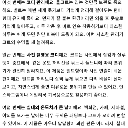
여섯 번째는
코디 관리
예요. 울코트는 입는 것만큼 보관도 중요
해요. 벨트는 매번 세게 묶기보다 가볍게 정리해 걸어두는 편이
형태 유지에 좋아요. 먼지가 잘 붙는 환경이라면 외출 후 옷솔로
가볍게 털어주고, 하루 착용 후 바로 연속 착용하기보다 최소한
하루는 쉬게 두면 원단 회복에 도움이 돼요. 이런 사소한 관리가
코트의 수명을 꽤 늘려줘요.
일곱 번째는
사진 촬영용 코디
예요. 코트는 사진에서 질감과 실루
엣이 중요해서, 같은 옷도 허리선을 묶느냐 풀느냐에 따라 분위
기가 완전히 달라져요. 이 제품은 벨트형이라 사진 연출이 쉬운
편이에요. 벨트를 허리보다 살짝 높게 묶으면 다리 비율이 살아
보이고, 자연스럽게 풀면 여유로운 분위기를 만들 수 있어요. 인
스타그램이나 데일리룩 기록용으로도 활용하기 좋아요.
여덟 번째는
실내외 온도차가 큰 날
이에요. 백화점, 카페, 지하철,
야외를 오가는 날에는 너무 두꺼운 패딩보다 코트가 오히려 편할
수 있어요. 이 제품은 아우터 답답함이 과한 편은 아니라서, 실내