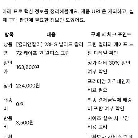
아래 표로 핵심 정보를 정리해볼게요. 제품 URL은 제외하고, 실
제 구매 판단에 필요한 정보만 모았어요.
항목
내용
구매 시 체크 포인트
상품
[쥴리앤칼라] 23HS 발라드 칼라
그린 컬러와 케이프 느
명
72 케이프 퀸 원피스 그린
낌 디테일 확인
할인
정가 대비 30% 할인
163,800원
가
여부 확인
프리미엄 가격대인지
정가
234,000원
비교 필요
배송
최종 결제금액에 배송
0원
비
비 포함 여부 확인
반품
사이즈 실수 시 부담
3,500원
비
비용 고려
교환
교환보다 사전 실측 비