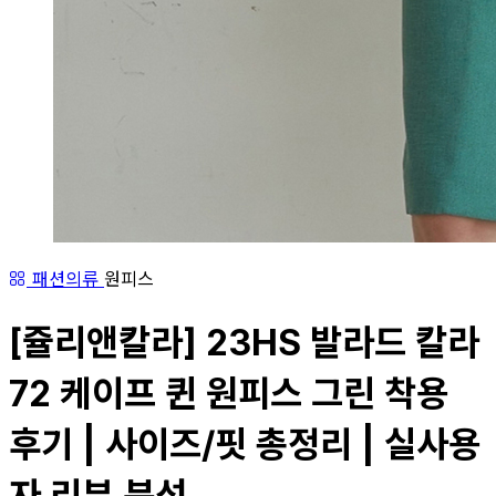
패션의류
원피스
[쥴리앤칼라] 23HS 발라드 칼라
72 케이프 퀸 원피스 그린 착용
후기 | 사이즈/핏 총정리 | 실사용
자 리뷰 분석