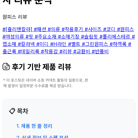
원피스 리뷰
#[쥴리앤칼라]
#패션
#의류
#착용후기
#사이즈
#코디
#원피스
#여성의류
#핏
#주요소재
#소매기장
#슬림핏
#폴리에스테르
#
캡소매
#칼라넥
#미디
#H라인
#벨트
#그린원피스
#하객룩
#
출근룩
#데일리룩
#착용감
#리뷰
#교환비
#반품비
후기 기반 제품 리뷰
📋 목차
1. 제품 한 줄 정리
2. 상세 정보 및 스펙 분석