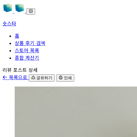
숏스타
홈
상품 후기 검색
스토어 목록
종합 계산기
본문으로 바로가기
리뷰 포스트 상세
목록으로
공유하기
인쇄