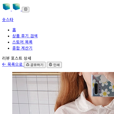
숏스타
홈
상품 후기 검색
스토어 목록
종합 계산기
본문으로 바로가기
리뷰 포스트 상세
목록으로
공유하기
인쇄