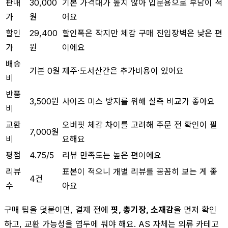
판매
30,000
기본 가격대가 높지 않아 입문용으로 부담이 적
가
원
어요
할인
29,400
할인폭은 작지만 체감 구매 진입장벽은 낮은 편
가
원
이에요
배송
기본 0원
제주·도서산간은 추가비용이 있어요
비
반품
3,500원
사이즈 미스 방지를 위해 실측 비교가 좋아요
비
교환
오버핏 체감 차이를 고려해 주문 전 확인이 필
7,000원
비
요해요
평점
4.75/5
리뷰 만족도는 높은 편이에요
리뷰
표본이 적으니 개별 리뷰를 꼼꼼히 보는 게 좋
4건
수
아요
구매 팁을 덧붙이면, 결제 전에
핏, 총기장, 소재감
을 먼저 확인
하고, 교환 가능성을 염두에 둬야 해요. AS 자체는 의류 카테고