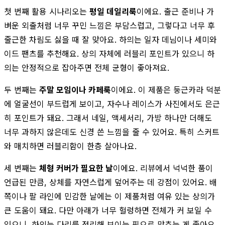
첫 번째 활용 시나리오는
평일 데일리룩
이에요. 출근 준비나 가
벼운 외출처럼 너무 꾸민 느낌은 부담스럽고, 그렇다고 너무 후
줄근한 차림도 싫을 때 잘 맞아요. 하의는 일자 데님이나 세미와
이드 팬츠를 추천해요. 상의 자체에 러블리 포인트가 있으니 하
의는 안정적으로 잡아주면 전체 균형이 좋아져요.
두 번째는
주말 모임이나 카페룩
이에요. 이 제품은 둥근카라 덕분
에 얼굴선이 부드럽게 보이고, 자수나 레이스가 사진에서도 은근
히 포인트가 돼요. 그래서 네일, 액세서리, 가방 하나만 더해도
너무 과하지 않은데도 신경 쓴 느낌을 줄 수 있어요. 특히 스커트
와 매치하면 러블리함이 한층 살아나요.
세 번째는
체형 커버가 필요한 날
이에요. 리뷰에서 넉넉한 품이
언급된 만큼, 상체를 자연스럽게 덮어주는 데 강점이 있어요. 배
쪽이나 팔 라인에 민감한 날에는 이 제품처럼 여유 있는 상의가
큰 도움이 돼요. 다만 아래가 너무 헐렁하면 전체가 커 보일 수
있으니, 하의는 다리를 정리해 보이는 핏으로 맞추는 게 좋아요.