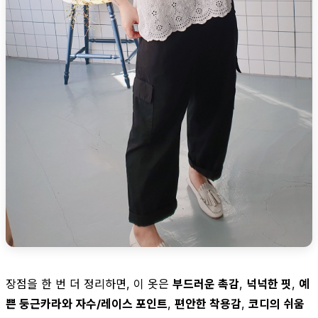
장점을 한 번 더 정리하면, 이 옷은
부드러운 촉감
,
넉넉한 핏
,
예
쁜 둥근카라와 자수/레이스 포인트
,
편안한 착용감
,
코디의 쉬움