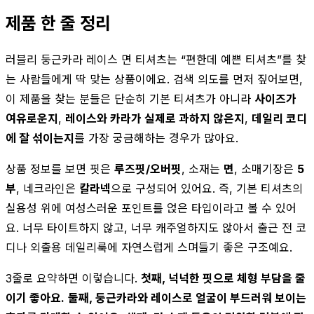
제품 한 줄 정리
러블리 둥근카라 레이스 면 티셔츠는 “편한데 예쁜 티셔츠”를 찾
는 사람들에게 딱 맞는 상품이에요. 검색 의도를 먼저 짚어보면,
이 제품을 찾는 분들은 단순히 기본 티셔츠가 아니라
사이즈가
여유로운지
,
레이스와 카라가 실제로 과하지 않은지
,
데일리 코디
에 잘 섞이는지
를 가장 궁금해하는 경우가 많아요.
상품 정보를 보면 핏은
루즈핏/오버핏
, 소재는
면
, 소매기장은
5
부
, 네크라인은
칼라넥
으로 구성되어 있어요. 즉, 기본 티셔츠의
실용성 위에 여성스러운 포인트를 얹은 타입이라고 볼 수 있어
요. 너무 타이트하지 않고, 너무 캐주얼하지도 않아서 출근 전 코
디나 외출용 데일리룩에 자연스럽게 스며들기 좋은 구조예요.
3줄로 요약하면 이렇습니다.
첫째, 넉넉한 핏으로 체형 부담을 줄
이기 좋아요.
둘째, 둥근카라와 레이스로 얼굴이 부드러워 보이는