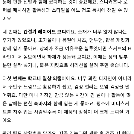
문에 편한 신발과 함께 코디하는 것이 중요해요. 스니커즈나 로
퍼를 매치하면 활동성과 스타일을 어느 정도 동시에 챙길 수 있
어요.
네 번째는
간절기 레이어드 코디
예요. 소재가 너무 얇지 않다는
후기가 있었으니, 초가을이나 봄철에 셔츠, 맨투맨, 얇은 재킷과
함께 입기 좋아요. 상의가 조금 여유로운 실루엣이면 스커트의 H
라인이 더 돋보이면서 하체가 정돈돼 보여요. 이때는 상의 앞부
분만 살짝 넣거나, 짧은 재킷으로 허리선을 살려 주면 좋습니다.
다섯 번째는
학교나 일상 외출
이에요. 너무 과한 디자인이 아니라
서 꾸안꾸 느낌으로 활용하기 쉽고, 검정 컬러는 오염 걱정을 덜
어줘요. 다만 미니 기장인 만큼 앉는 시간이 긴 날이나 활동이 많
은 날에는 편한 속바지와 함께 입는 게 좋아요. 평소에 미니스커
트를 자주 입는 사람일수록 이 제품의 장점이 더 크게 느껴질 거
예요.
관리 팁도 상황별로 달라요. 자주 입는다면 세탁 후 건조 시 형태