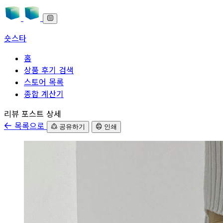
숏스타
홈
상품 후기 검색
스토어 목록
종합 계산기
본문으로 바로가기
리뷰 포스트 상세
목록으로
공유하기
인쇄